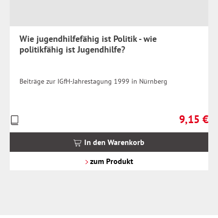
Wie jugendhilfefähig ist Politik - wie
politikfähig ist Jugendhilfe?
Beiträge zur IGfH-Jahrestagung 1999 in Nürnberg
9,15 €
Preise
Regulärer 
inkl.
MwSt.
In den Warenkorb
zzgl.
Versandkosten
zum Produkt