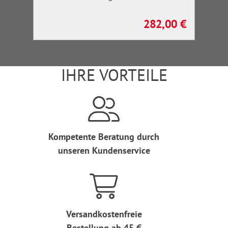
282,00 €
Regulärer Preis:
IHRE VORTEILE
Kompetente Beratung durch
unseren Kundenservice
Versandkostenfreie
Bestellung ab 45 €