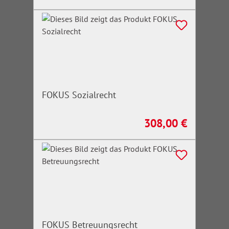
FOKUS Sozialrecht
308,00 €
Regulärer Preis:
FOKUS Betreuungsrecht