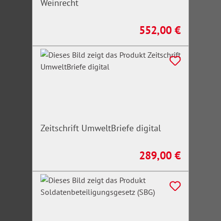
Weinrecht
552,00 €
Regulärer Preis:
Zeitschrift UmweltBriefe digital
289,00 €
Regulärer Preis: