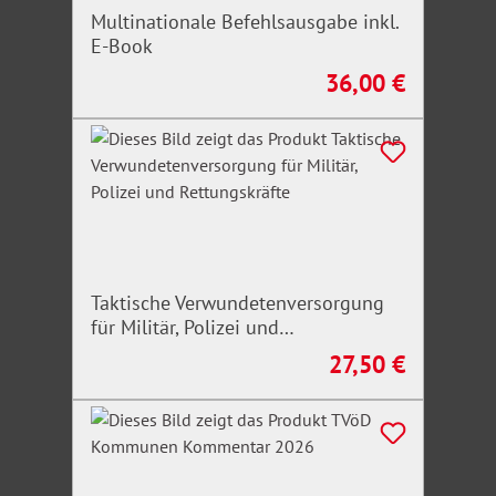
Kompakte und praxisnahe Zusammenstellung
Multinationale Befehlsausgabe inkl.
aller relevanten Rechtsvorschriften
E-Book
Spezielles Rechtswissen für Hebammen
36,00 €
Regulärer Preis:
Strukturierter und verständlicher Aufbau zum
schnellen Nachschlagen
Rechtsstand: 1. Mai 2025
Mit dem neuen Hebammenhilfevertrag.
Taktische Verwundetenversorgung
für Militär, Polizei und
Rettungskräfte
27,50 €
Regulärer Preis: