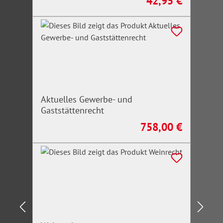
42,95 €
Regulärer Preis:
Aktuelles Gewerbe- und
Gaststättenrecht
758,00 €
Regulärer Preis: