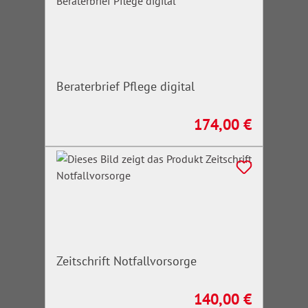
Beraterbrief Pflege digital
174,00 €
Regulärer Preis:
Zeitschrift Notfallvorsorge
140,00 €
Regulärer Preis: