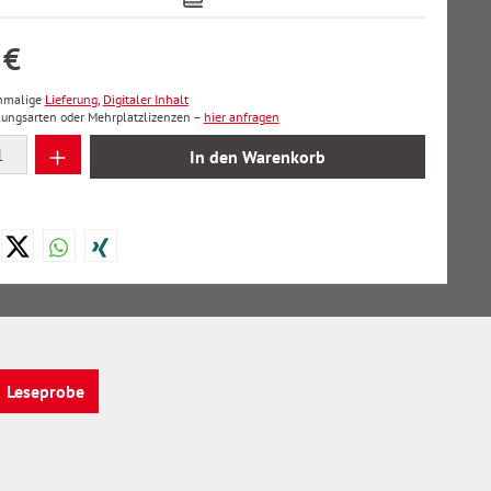
 €
inmalige
Lieferung
,
Digitaler Inhalt
lungsarten oder Mehrplatzlizenzen –
hier anfragen
 Anzahl: Gib den gewünschten Wert ein oder
In den Warenkorb
Leseprobe