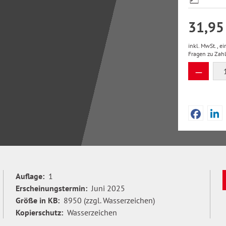
31,95
inkl. MwSt., e
Fragen zu Zah
Produkt
Auflage:
1
Erscheinungstermin:
Juni 2025
Größe in KB:
8950 (zzgl. Wasserzeichen)
Kopierschutz:
Wasserzeichen