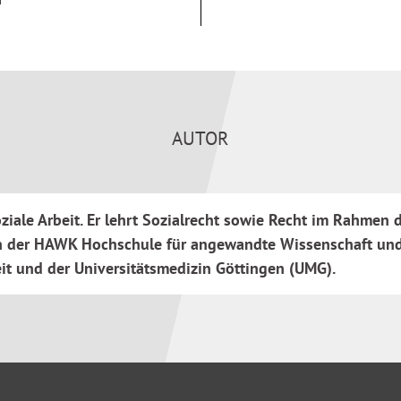
esetz
en wie das
setz und das
r die Versorgung mit
ationsdiagnostikverordnung
AUTOR
esetzessammlung erhalten
ssenschaft eine
ierung und Beruf.
Soziale Arbeit. Er lehrt Sozialrecht sowie Recht im Rah
n der HAWK Hochschule für angewandte Wissenschaft un
t und der Universitätsmedizin Göttingen (UMG).
vanten Rechtsvorschriften
en Nachschlagen