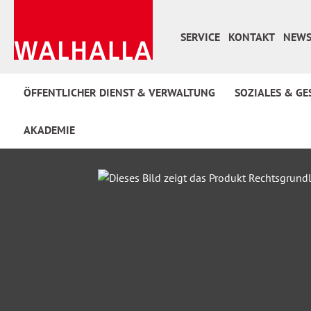
 Hauptinhalt springen
Zur Suche springen
Zur Hauptnavigation springen
SERVICE
KONTAKT
NEWS
ÖFFENTLICHER DIENST & VERWALTUNG
SOZIALES & GE
AKADEMIE
Bildergalerie überspringen