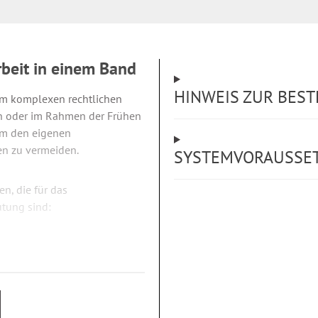
beit in einem Band
HINWEIS ZUR BES
em komplexen rechtlichen
/in oder im Rahmen der Frühen
 um den eigenen
en zu vermeiden.
SYSTEMVORAUSSE
n, die für das
tung sind:
I, IX, X, XI, XII, AsylbLG)
wie das Gesetz zur Kooperation