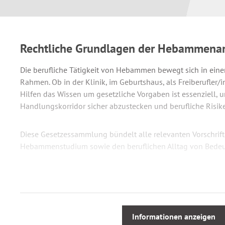
Rechtliche Grundlagen der Hebammenar
Die berufliche Tätigkeit von Hebammen bewegt sich in ein
Rahmen. Ob in der Klinik, im Geburtshaus, als Freiberufler
Hilfen das Wissen um gesetzliche Vorgaben ist essenziell,
Handlungskorridor sicher abzustecken und berufliche Risik
Diese Gesetzessammlung bündelt alle relevanten Vorschrifte
Hebammenstudium sowie den beruflichen Alltag von Bedeu
Berufsrecht
Haftungs-, Arbeits-, Strafrecht
Grundlagen des Zivil- und Familienrechts
Sozialleistungs- und Sozialversicherungsrecht (SGB V, VII
Informationen anzeigen
Spezifische Schutzvorschriften für Frauen und Kinder 