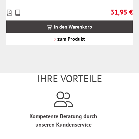
31,95 €
Preise
Regulärer Pr
inkl.
MwSt.
In den Warenkorb
zzgl.
Versandkosten
zum Produkt
IHRE VORTEILE
Kompetente Beratung durch
unseren Kundenservice