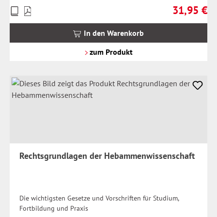
31,95 €
Preise
Regulärer Pr
inkl.
MwSt.
In den Warenkorb
zzgl.
Versandkosten
zum Produkt
Rechtsgrundlagen der Hebammenwissenschaft
Die wichtigsten Gesetze und Vorschriften für Studium,
Fortbildung und Praxis