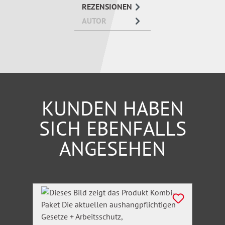
REZENSIONEN
Betriebliches Vermögen weiterhin
AUTOR
steuervergünstigt übertragen
KUNDEN HABEN
SICH EBENFALLS
ANGESEHEN
Produktgalerie überspringen