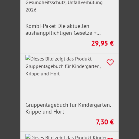
Kombi-Paket Die aktuellen
aushangpflichtigen Gesetze +
Arbeitsschutz, Gesundheitsschutz,
29,95 €
Regulärer Preis:
Unfallverhütung 2026
Gruppentagebuch für Kindergarten,
Krippe und Hort
7,30 €
Regulärer Preis: