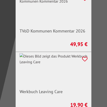
TVöD Kommunen Kommentar 2026
49,95 €
Regulärer Preis:
Werkbuch Leaving Care
19,90 €
Regulärer Preis: