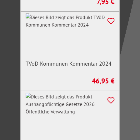
7,95 €
Regulärer Preis:
TVöD Kommunen Kommentar 2024
46,95 €
Regulärer Preis: