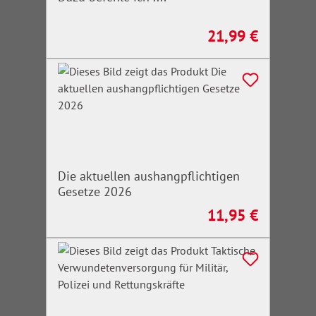
21,99 €
Regulärer Preis:
Die aktuellen aushangpflichtigen
Gesetze 2026
11,95 €
Regulärer Preis: