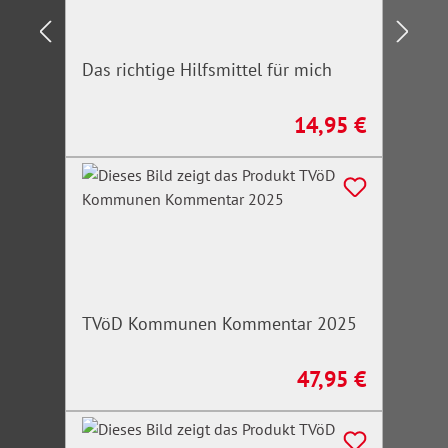
Das richtige Hilfsmittel für mich
14,95 €
Regulärer Preis:
TVöD Kommunen Kommentar 2025
47,95 €
Regulärer Preis: