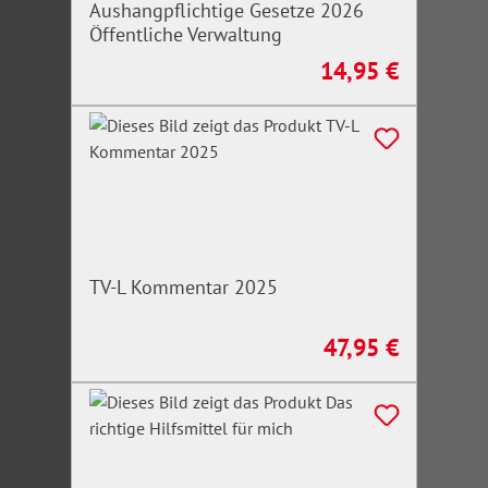
Aushangpflichtige Gesetze 2026
Öffentliche Verwaltung
14,95 €
Regulärer Preis:
TV-L Kommentar 2025
47,95 €
Regulärer Preis: