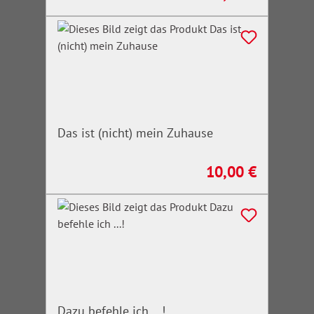
Das ist (nicht) mein Zuhause
10,00 €
Regulärer Preis:
Dazu befehle ich ...!