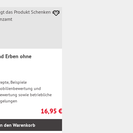
nd Erben ohne
epte, Beispiele
mobilienbewertung und
wertung sowie betriebliche
egelungen
16,95 €
Regulärer Preis:
In den Warenkorb