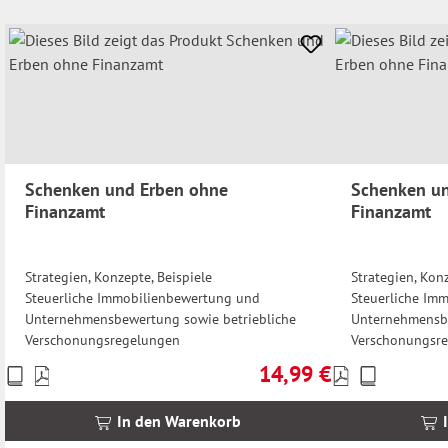
Schenken und Erben ohne
Schenken u
Finanzamt
Finanzamt
Strategien, Konzepte, Beispiele
Strategien, Konz
Steuerliche Immobilienbewertung und
Steuerliche Im
Unternehmensbewertung sowie betriebliche
Unternehmensbe
Verschonungsregelungen
Verschonungsr
14,99 €
Preise
Preise
Regulärer Preis:
inkl.
inkl.
MwSt.
MwSt.
In den Warenkorb
zzgl.
zzgl.