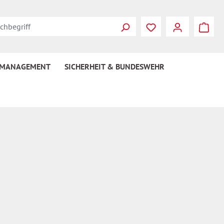
Du hast 0 Produkte
 MANAGEMENT
SICHERHEIT & BUNDESWEHR