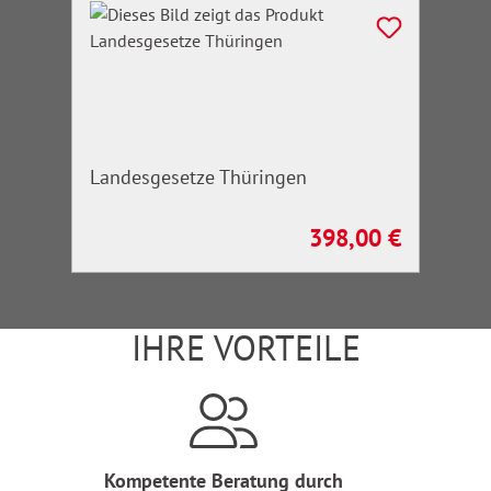
Landesgesetze Thüringen
398,00 €
Regulärer Preis:
IHRE VORTEILE
Kompetente Beratung durch