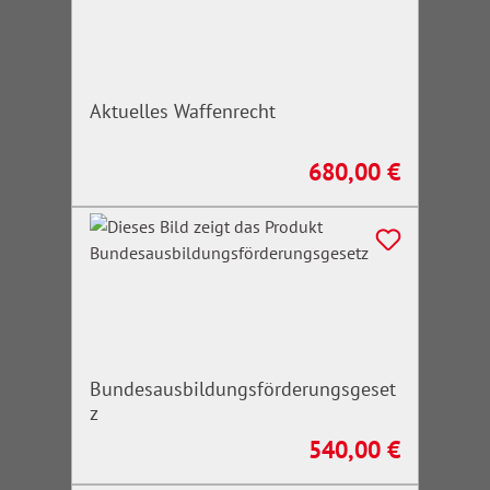
Aktuelles Waffenrecht
680,00 €
Regulärer Preis:
Bundesausbildungsförderungsgeset
z
540,00 €
Regulärer Preis: