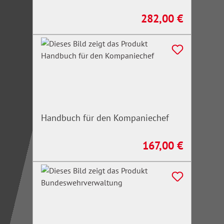
282,00 €
Regulärer Preis:
Handbuch für den Kompaniechef
167,00 €
Regulärer Preis: