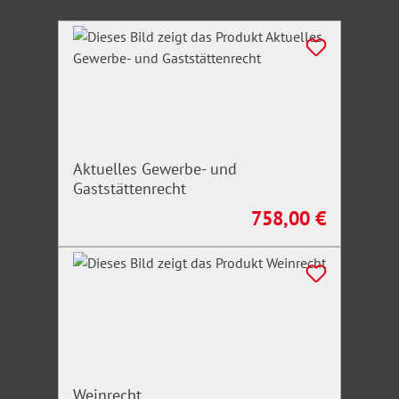
Produktgalerie überspringen
Aktuelles Gewerbe- und
Gaststättenrecht
758,00 €
Regulärer Preis:
Weinrecht