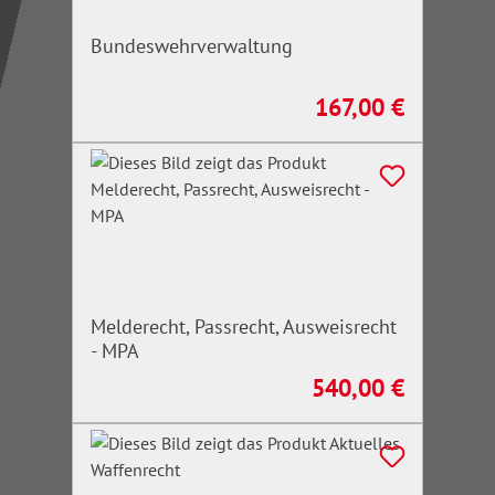
Bundeswehrverwaltung
167,00 €
Regulärer Preis:
Melderecht, Passrecht, Ausweisrecht
- MPA
540,00 €
Regulärer Preis: