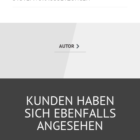
Spannung zwischen „Fehler und Lernen“ sowie
typische individuelle Führungsfehler. Anhand vieler
Praxisbeispiele lädt der Autor dazu ein, das eigene
Verhalten zu hinterfragen:
bei der Entscheidungsfindung
AUTOR
im Handeln (oder Nichthandeln)
in der Kommunikation
in der Mitarbeiterführung
KUNDEN HABEN
SICH EBENFALLS
ANGESEHEN