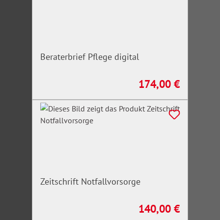
Beraterbrief Pflege digital
174,00 €
Regulärer Preis:
Zeitschrift Notfallvorsorge
140,00 €
Regulärer Preis: