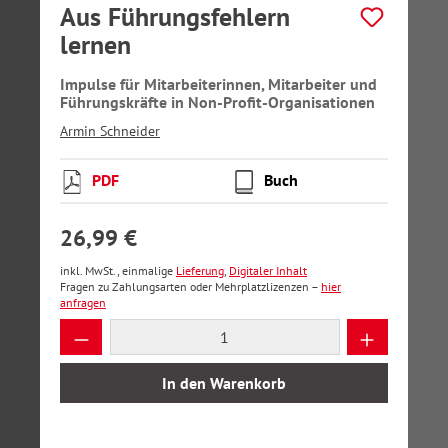
Aus Führungsfehlern
lernen
Impulse für Mitarbeiterinnen, Mitarbeiter und
Führungskräfte in Non-Profit-Organisationen
Armin Schneider
PDF
Buch
26,99 €
inkl. MwSt., einmalige
Lieferung
,
Digitaler Inhalt
Fragen zu Zahlungsarten oder Mehrplatzlizenzen –
hier
anfragen
Produkt Anzahl: Gib den gewünschten Wer
In den Warenkorb