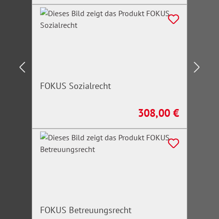
FOKUS Sozialrecht
308,00 €
Regulärer Preis:
FOKUS Betreuungsrecht