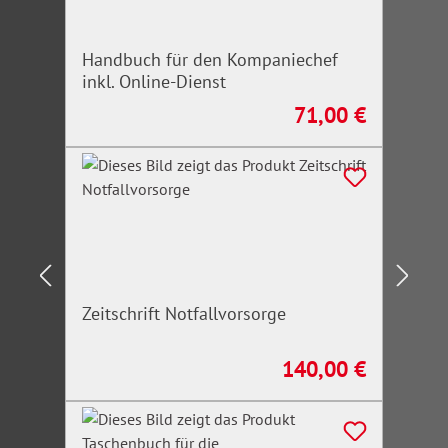
Handbuch für den Kompaniechef
inkl. Online-Dienst
71,00 €
Regulärer Preis:
Zeitschrift Notfallvorsorge
140,00 €
Regulärer Preis: