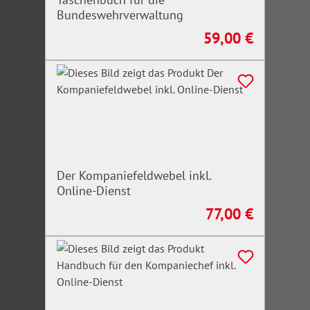
Bundeswehrverwaltung
59,00 €
Regulärer Preis:
Der Kompaniefeldwebel inkl.
Online-Dienst
77,00 €
Regulärer Preis: