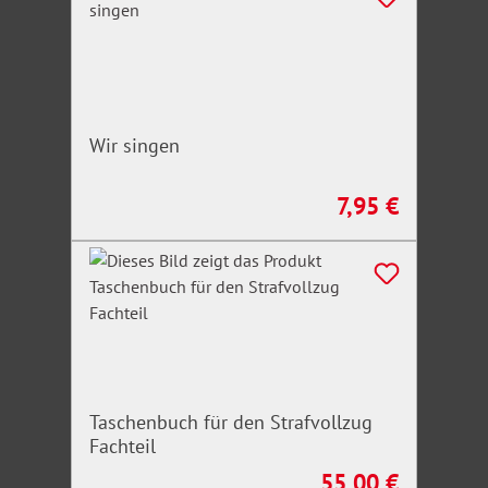
Wir singen
7,95 €
Regulärer Preis:
Taschenbuch für den Strafvollzug
Fachteil
55,00 €
Regulärer Preis: