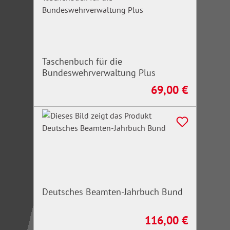
Taschenbuch für die
Bundeswehrverwaltung Plus
69,00 €
Regulärer Preis:
Deutsches Beamten-Jahrbuch Bund
116,00 €
Regulärer Preis: