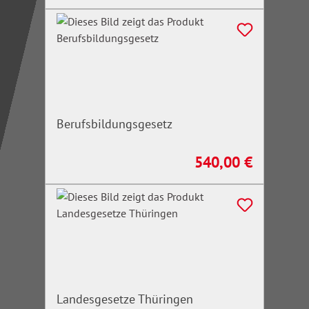
Berufsbildungsgesetz
540,00 €
Regulärer Preis:
Landesgesetze Thüringen