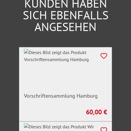
KUNDEN HABEN
SICH EBENFALLS
ANGESEHEN
Produktgalerie überspringen
Vorschriftensammlung Hamburg
60,00 €
Regulärer Preis: