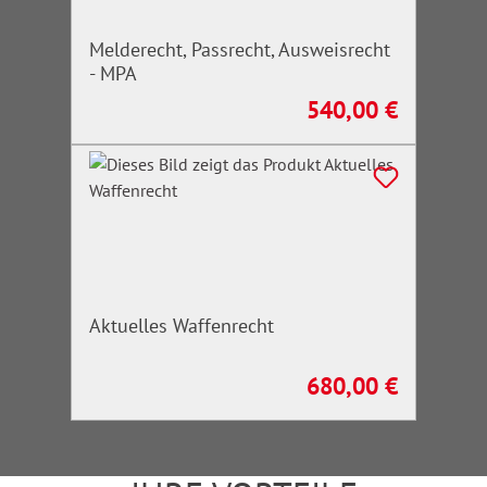
Melderecht, Passrecht, Ausweisrecht
- MPA
540,00 €
Regulärer Preis:
Aktuelles Waffenrecht
680,00 €
Regulärer Preis: