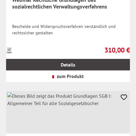
sozialrechtlichen Verwaltungsverfahrens
Bescheide und Widerspruchsverfahren verständlich und
rechtssicher gestalten
310,00 €
Preise
Regulärer Prei
inkl.
MwSt.
Details
zzgl.
Versandkosten
zum Produkt