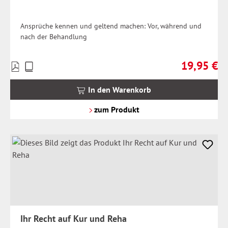
Ansprüche kennen und geltend machen: Vor, während und
nach der Behandlung
19,95 €
Preise
Regulärer Pr
inkl.
MwSt.
In den Warenkorb
zzgl.
Versandkosten
zum Produkt
Ihr Recht auf Kur und Reha