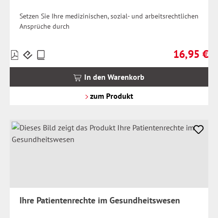
Setzen Sie Ihre medizinischen, sozial- und arbeitsrechtlichen
Ansprüche durch
16,95 €
Preise
Regulärer Pr
inkl.
MwSt.
In den Warenkorb
zzgl.
Versandkosten
zum Produkt
Ihre Patientenrechte im Gesundheitswesen