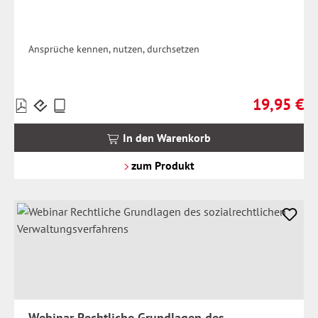
Ansprüche kennen, nutzen, durchsetzen
19,95 €
Preise
Regulärer Pr
inkl.
MwSt.
In den Warenkorb
zzgl.
Versandkosten
zum Produkt
Webinar Rechtliche Grundlagen des