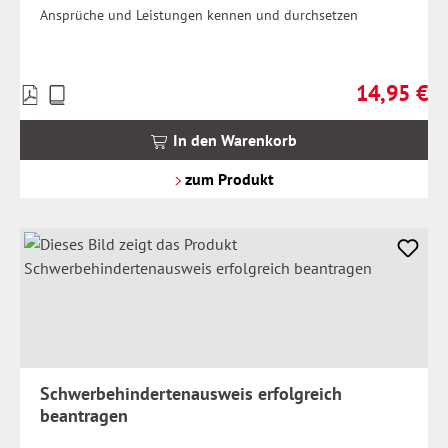
Ansprüche und Leistungen kennen und durchsetzen
14,95 €
Preise
Regulärer Pr
inkl.
MwSt.
In den Warenkorb
zzgl.
Versandkosten
zum Produkt
Schwerbehindertenausweis erfolgreich
beantragen