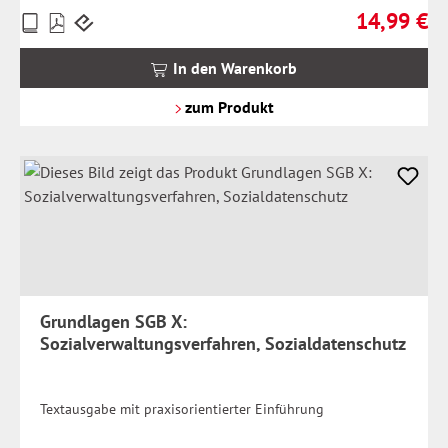
14,99 €
Preise
Regulärer Pr
inkl.
MwSt.
In den Warenkorb
zzgl.
Versandkosten
zum Produkt
Grundlagen SGB X:
Sozialverwaltungsverfahren, Sozialdatenschutz
Textausgabe mit praxisorientierter Einführung