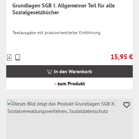
Grundlagen SGB I: Allgemeiner Teil für alle
Sozialgesetzbücher
Textausgabe mit praxisorientierter Einführung
15,95 €
Preise
Regulärer Pr
inkl.
MwSt.
In den Warenkorb
zzgl.
Versandkosten
zum Produkt