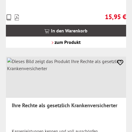
15,95 €
Preise
Regulärer Pr
inkl.
MwSt.
In den Warenkorb
zzgl.
Versandkosten
zum Produkt
Ihre Rechte als gesetzlich Krankenversicherter
Kassenleistungen kennen und voll ausschöpfen