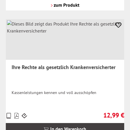
Versandkosten
zum Produkt
Ihre Rechte als gesetzlich Krankenversicherter
Kassenleistungen kennen und voll ausschöpfen
12,99 €
Preise
Regulärer Pr
inkl.
MwSt.
In den Warenkorb