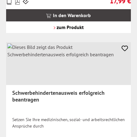
17,99 €
Preise
Regulärer Pr
inkl.
MwSt.
In den Warenkorb
zzgl.
Versandkosten
zum Produkt
Schwerbehindertenausweis erfolgreich
beantragen
Setzen Sie Ihre medizinischen, sozial- und arbeitsrechtlichen
Ansprüche durch