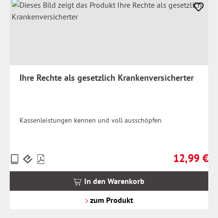
Ihre Rechte als gesetzlich Krankenversicherter
Kassenleistungen kennen und voll ausschöpfen
12,99 €
Preise
Regulärer Pr
inkl.
MwSt.
In den Warenkorb
zzgl.
Versandkosten
zum Produkt