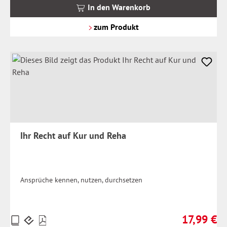
MwSt.
In den Warenkorb
zzgl.
Versandkosten
zum Produkt
Ihr Recht auf Kur und Reha
Ansprüche kennen, nutzen, durchsetzen
17,99 €
Preise
Regulärer Pr