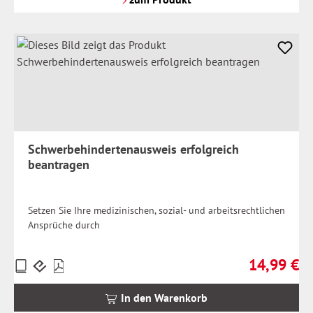
Schwerbehindertenausweis erfolgreich
beantragen
Setzen Sie Ihre medizinischen, sozial- und arbeitsrechtlichen
Ansprüche durch
14,99 €
Preise
Regulärer Pr
inkl.
MwSt.
In den Warenkorb
zzgl.