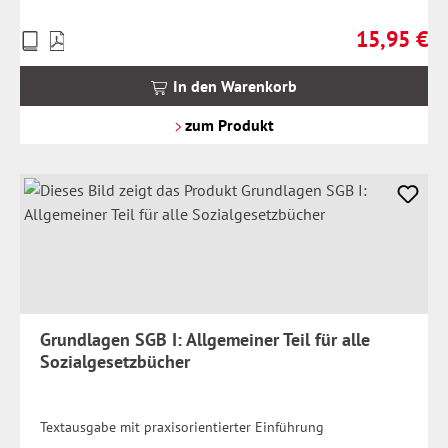
15,95 €
Preise
Regulärer Pr
inkl.
MwSt.
In den Warenkorb
zzgl.
Versandkosten
zum Produkt
Grundlagen SGB I: Allgemeiner Teil für alle
Sozialgesetzbücher
Textausgabe mit praxisorientierter Einführung