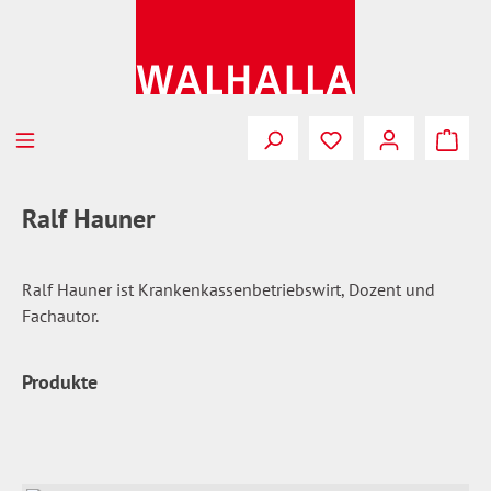
Zum Hauptinhalt springen
Du hast 0 Produkte
Ralf Hauner
Ralf Hauner ist Krankenkassenbetriebswirt, Dozent und
Fachautor.
Produkte