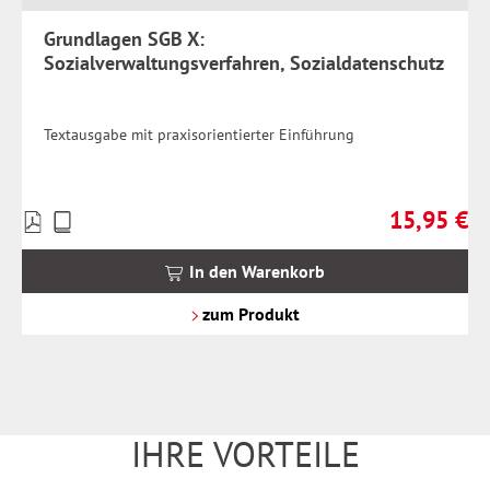
Grundlagen SGB X:
Sozialverwaltungsverfahren, Sozialdatenschutz
Textausgabe mit praxisorientierter Einführung
15,95 €
Preise
Regulärer Pr
inkl.
MwSt.
In den Warenkorb
zzgl.
Versandkosten
zum Produkt
IHRE VORTEILE