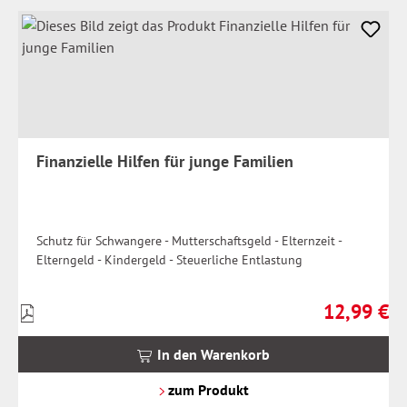
Finanzielle Hilfen für junge Familien
Schutz für Schwangere - Mutterschaftsgeld - Elternzeit -
Elterngeld - Kindergeld - Steuerliche Entlastung
12,99 €
Preise
Regulärer Pr
inkl.
MwSt.
In den Warenkorb
zzgl.
Versandkosten
zum Produkt