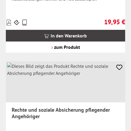
19,95 €
Preise
Regulärer Pr
inkl.
MwSt.
In den Warenkorb
zzgl.
Versandkosten
zum Produkt
Rechte und soziale Absicherung pflegender
Angehöriger