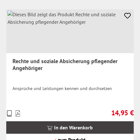
Rechte und soziale Absicherung pflegender
Angehöriger
Ansprüche und Leistungen kennen und durchsetzen
14,95 €
Preise
Regulärer Pr
inkl.
MwSt.
In den Warenkorb
zzgl.
Versandkosten
zum Produkt