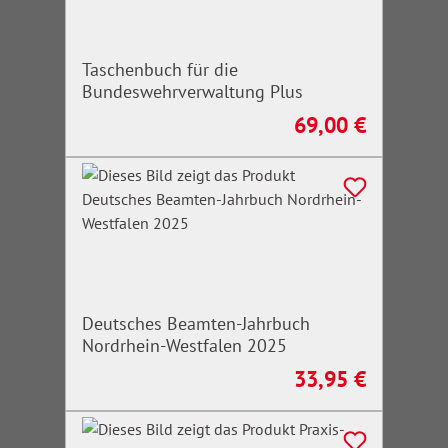
Taschenbuch für die
Bundeswehrverwaltung Plus
69,00 €
Regulärer Preis:
Deutsches Beamten-Jahrbuch
Nordrhein-Westfalen 2025
33,95 €
Regulärer Preis: