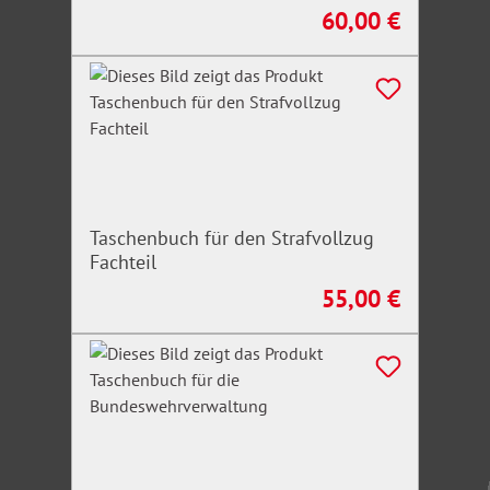
60,00 €
Regulärer Preis:
Taschenbuch für den Strafvollzug
Fachteil
55,00 €
Regulärer Preis: