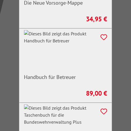
Die Neue Vorsorge-Mappe
34,95 €
Regulärer Preis:
Handbuch für Betreuer
89,00 €
Regulärer Preis: