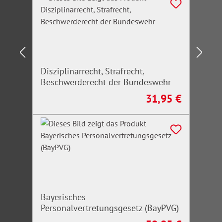
Disziplinarrecht, Strafrecht,
Beschwerderecht der Bundeswehr
31,95 €
Regulärer Preis:
Bayerisches
Personalvertretungsgesetz (BayPVG)