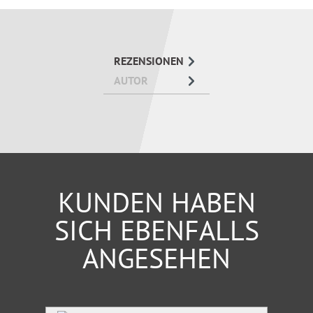
„Nachteilsausgleiche“?
Welche Voraussetzungen und medizinischen
Vorgaben gibt es, um einen Antrag stellen zu
REZENSIONEN
können?
AUTOR
Wie läuft die Feststellung durch das
Versorgungsamt ab?
Wie kann man gegen einen ablehnenden
Bescheid vorgehen?
Mit vielen Praxis-Tipps und Beispielen.
KUNDEN HABEN
SICH EBENFALLS
ANGESEHEN