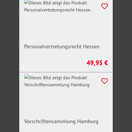
Produktgalerie überspringen
Personalvertretungsrecht Hessen
49,95 €
Regulärer Preis:
Vorschriftensammlung Hamburg