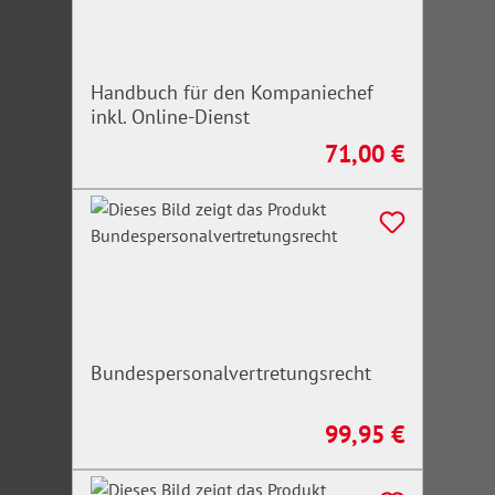
Handbuch für den Kompaniechef
inkl. Online-Dienst
71,00 €
Regulärer Preis:
Bundespersonalvertretungsrecht
99,95 €
Regulärer Preis: