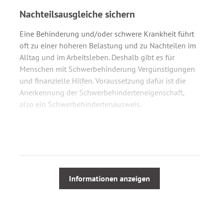
Nachteilsausgleiche sichern
Eine Behinderung und/oder schwere Krankheit führt
oft zu einer höheren Belastung und zu Nachteilen im
Alltag und im Arbeitsleben. Deshalb gibt es für
Menschen mit Schwerbehinderung Vergünstigungen
und finanzielle Hilfen. Voraussetzung dafür ist die
Anerkennung der Schwerbehinderteneigenschaft,
also ein Schwerbehindertenausweis.
Der Ratgeber
Schwerbehindertenausweis erfolgreich
beantragen
klärt die wichtigsten Fragen in diesem
Zusammenhang:
Informationen anzeigen
Welche Vorteile bietet der Besitz eines
Schwerbehindertenausweises?
Was steckt hinter Begriffen wie „Grad der
Behinderung“, „Merkzeichen“ oder