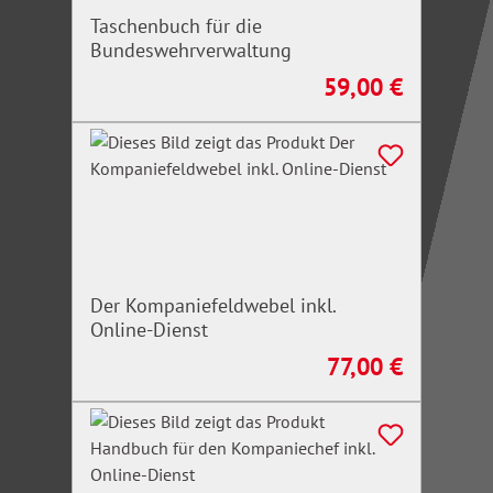
Taschenbuch für die
Bundeswehrverwaltung
59,00 €
Regulärer Preis:
Der Kompaniefeldwebel inkl.
Online-Dienst
77,00 €
Regulärer Preis: