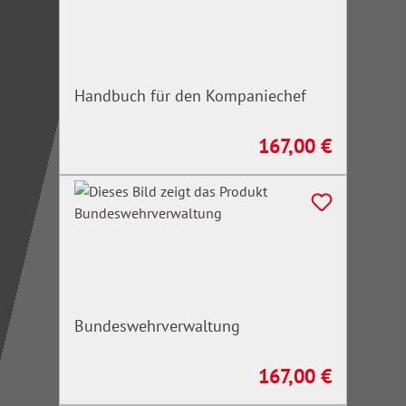
Handbuch für den Kompaniechef
167,00 €
Regulärer Preis:
Bundeswehrverwaltung
167,00 €
Regulärer Preis: