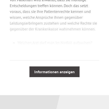
Entscheidungen treffen können. Doch das setzt
voraus, dass sie ihre Patientenrechte kennen und
wissen, welche Ansprüche ihnen gegenüber
Leistungserbringern zustehen und welche Rechte sie
gegenüber der Krankenkasse wahrnehmen können.
Welchen Arzt darf man im Notfall aufsuchen?
Welche Informationspflichten hat der Arzt?
Wer unterstützt bei Verdacht auf einen ärztlichen
Behandlungsfehler?
Welche Leistungen bezahlen die Kassen?
Wann sind Zuzahlungen selbst zu tragen?
Informationen anzeigen
Welche Rechte gelten nach einem
Krankenhausaufenthalt?
Wer darf Sozialdaten verarbeiten und nutzen?
Vor dem Hintergrund der Digitalisierung des
Gesundheitswesens gibt der Autor in diesem