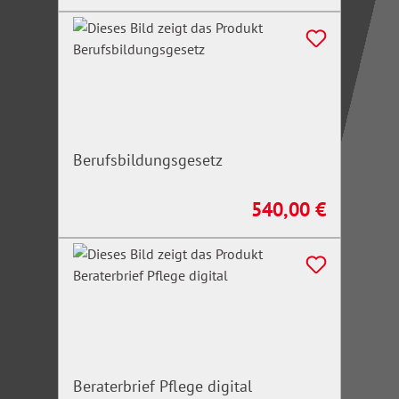
Berufsbildungsgesetz
540,00 €
Regulärer Preis:
Beraterbrief Pflege digital