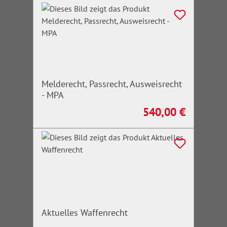
Melderecht, Passrecht, Ausweisrecht
- MPA
540,00 €
Regulärer Preis:
Aktuelles Waffenrecht