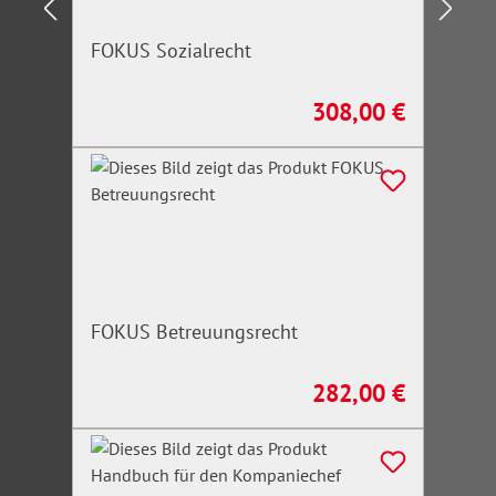
FOKUS Sozialrecht
308,00 €
Regulärer Preis:
FOKUS Betreuungsrecht
282,00 €
Regulärer Preis: