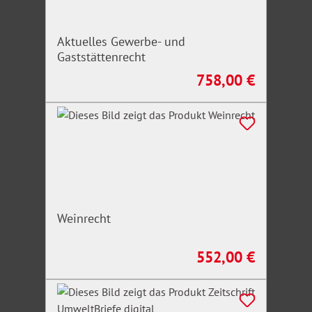
Aktuelles Gewerbe- und
Gaststättenrecht
758,00 €
Regulärer Preis:
Weinrecht
552,00 €
Regulärer Preis: