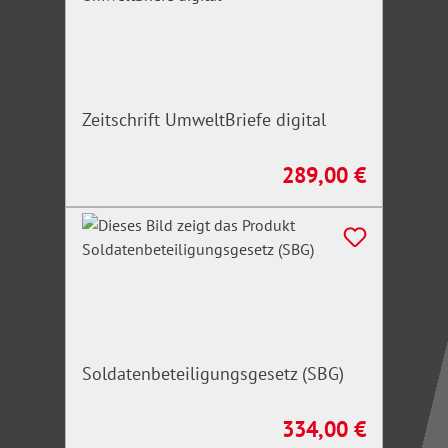
Zeitschrift UmweltBriefe digital
289,00 €
Regulärer Preis:
Soldatenbeteiligungsgesetz (SBG)
334,00 €
Regulärer Preis: