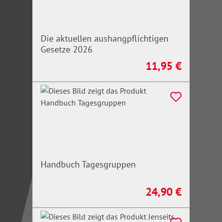
Die aktuellen aushangpflichtigen
Gesetze 2026
11,95 €
Regulärer Preis:
Handbuch Tagesgruppen
24,90 €
Regulärer Preis: