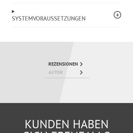
Auszeit von der Pflege mithilfe von
Verhinderungs-, Kurzzeitpflege
SYSTEMVORAUSSETZUNGEN
Alltagsunterstützung durch Entlastungsbetrag
Soziale Absicherung durch Unfall-, Renten-,
Arbeitslosenversicherung
REZENSIONEN
AUTOR
KUNDEN HABEN