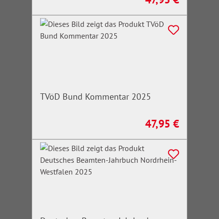
TVöD Bund Kommentar 2025
47,95 €
Regulärer Preis: