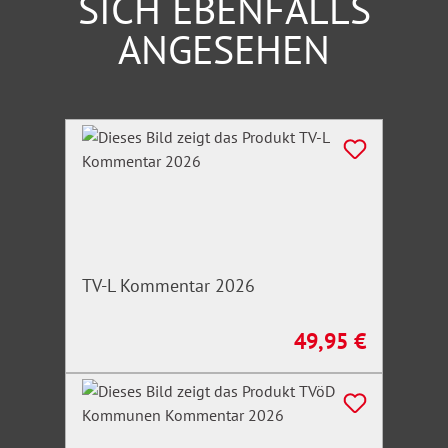
SICH EBENFALLS
ANGESEHEN
Produktgalerie überspringen
TV-L Kommentar 2026
49,95 €
Regulärer Preis: