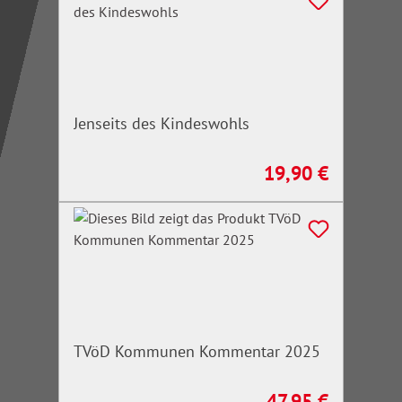
Jenseits des Kindeswohls
19,90 €
Regulärer Preis:
TVöD Kommunen Kommentar 2025
47,95 €
Regulärer Preis: