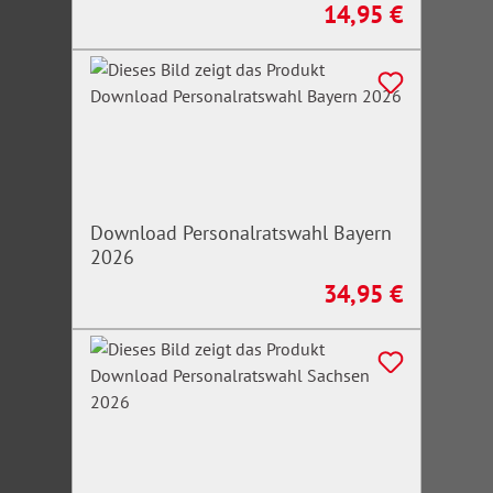
14,95 €
Regulärer Preis:
Download Personalratswahl Bayern
2026
34,95 €
Regulärer Preis: