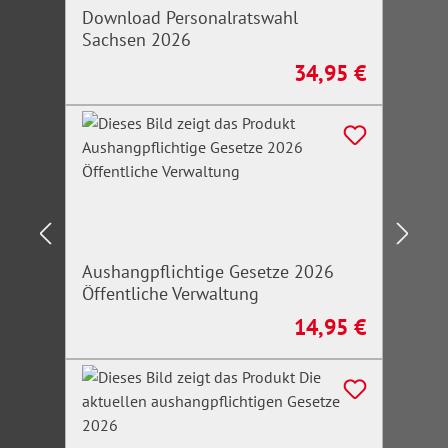
Download Personalratswahl
Sachsen 2026
34,95 €
Regulärer Preis:
Aushangpflichtige Gesetze 2026
Öffentliche Verwaltung
14,95 €
Regulärer Preis: