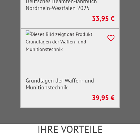
Deutsches Beamten-Jahrbuch
Nordrhein-Westfalen 2025
33,95 €
Regulärer Preis:
Grundlagen der Waffen- und
Munitionstechnik
39,95 €
Regulärer Preis:
IHRE VORTEILE