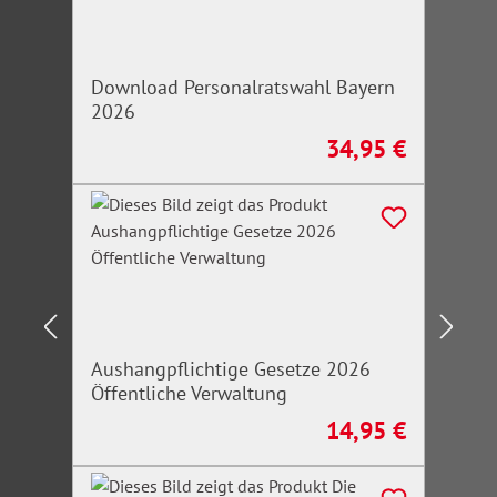
Download Personalratswahl Bayern
2026
34,95 €
Regulärer Preis:
Aushangpflichtige Gesetze 2026
Öffentliche Verwaltung
14,95 €
Regulärer Preis: