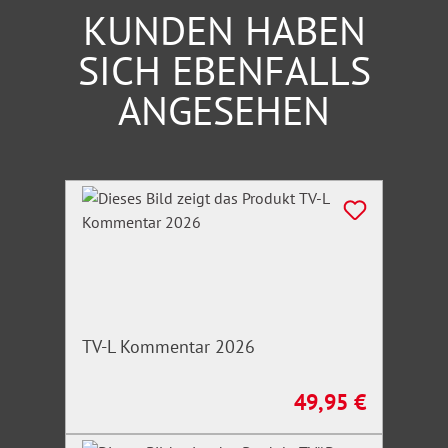
KUNDEN HABEN
SICH EBENFALLS
ANGESEHEN
Produktgalerie überspringen
TV-L Kommentar 2026
49,95 €
Regulärer Preis: