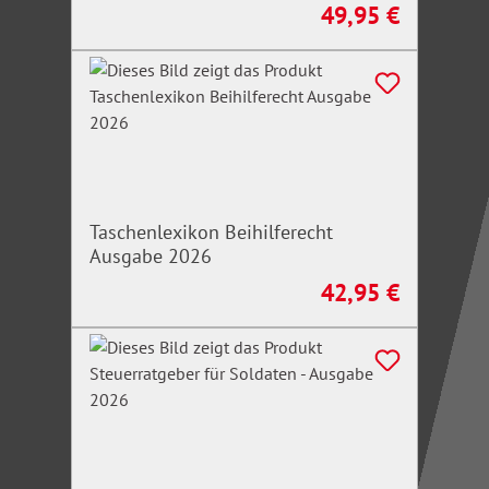
49,95 €
Regulärer Preis:
Taschenlexikon Beihilferecht
Ausgabe 2026
42,95 €
Regulärer Preis: