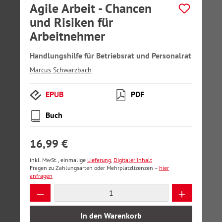
Agile Arbeit - Chancen
und Risiken für
Arbeitnehmer
Handlungshilfe für Betriebsrat und Personalrat
Marcus Schwarzbach
EPUB
PDF
Buch
16,99 €
inkl. MwSt., einmalige
Lieferung
,
Digitaler Inhalt
Fragen zu Zahlungsarten oder Mehrplatzlizenzen –
hier
anfragen
Produkt Anzahl: Gib den gewünschten Wer
In den Warenkorb