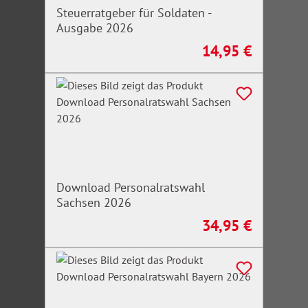
Steuerratgeber für Soldaten -
Ausgabe 2026
14,95 €
Regulärer Preis:
Download Personalratswahl
Sachsen 2026
34,95 €
Regulärer Preis: