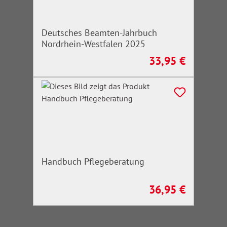
Deutsches Beamten-Jahrbuch
Nordrhein-Westfalen 2025
33,95 €
Regulärer Preis:
Handbuch Pflegeberatung
36,95 €
Regulärer Preis: