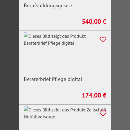
Berufsbildungsgesetz
540,00 €
Regulärer Preis:
Beraterbrief Pflege digital
174,00 €
Regulärer Preis: