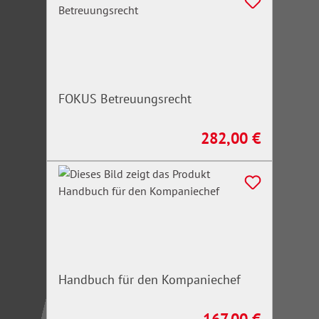
FOKUS Betreuungsrecht
282,00 €
Regulärer Preis:
Handbuch für den Kompaniechef