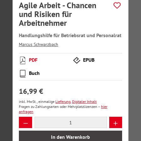
Agile Arbeit - Chancen
und Risiken für
Arbeitnehmer
Handlungshilfe für Betriebsrat und Personalrat
Marcus Schwarzbach
PDF
EPUB
Buch
16,99 €
inkl. MwSt., einmalige
Lieferung
,
Digitaler Inhalt
Fragen zu Zahlungsarten oder Mehrplatzlizenzen –
hier
anfragen
Produkt Anzahl: Gib den gewünschten Wer
In den Warenkorb