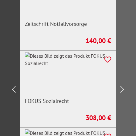
Zeitschrift Notfallvorsorge
140,00 €
Regulärer Preis:
FOKUS Sozialrecht
308,00 €
Regulärer Preis: