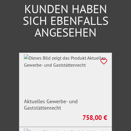
KUNDEN HABEN
SICH EBENFALLS
ANGESEHEN
Produktgalerie überspringen
Aktuelles Gewerbe- und
Gaststättenrecht
758,00 €
Regulärer Preis: