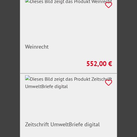
Weinrecht
552,00 €
Regulärer Preis:
Zeitschrift UmweltBriefe digital