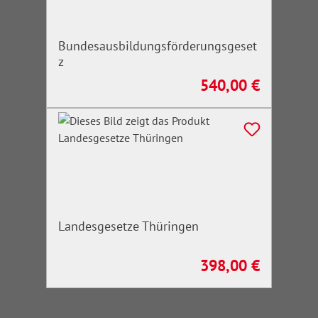
Bundesausbildungsförderungsgeset
z
540,00 €
Regulärer Preis:
Landesgesetze Thüringen
398,00 €
Regulärer Preis: