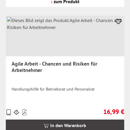
Versandkosten
zum Produkt
Agile Arbeit - Chancen und Risiken für
Arbeitnehmer
Handlungshilfe für Betriebsrat und Personalrat
16,99 €
Preise
Regulärer Pr
inkl.
MwSt.
In den Warenkorb
zzgl.