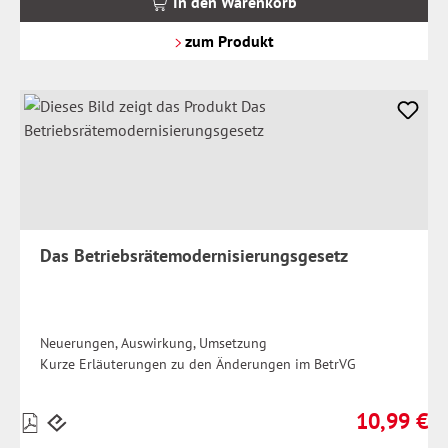
In den Warenkorb
zzgl.
Versandkosten
zum Produkt
Das Betriebsrätemodernisierungsgesetz
Neuerungen, Auswirkung, Umsetzung
Kurze Erläuterungen zu den Änderungen im BetrVG
10,99 €
Preise
Regulärer Pr
inkl.