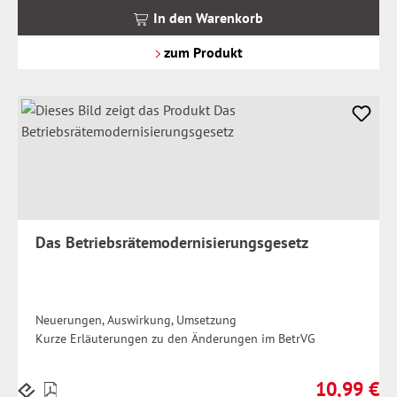
MwSt.
In den Warenkorb
zzgl.
Versandkosten
zum Produkt
Das Betriebsrätemodernisierungsgesetz
Neuerungen, Auswirkung, Umsetzung
Kurze Erläuterungen zu den Änderungen im BetrVG
10,99 €
Preise
Regulärer Pr