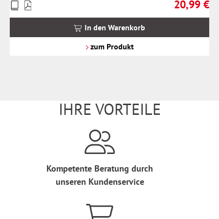
20,99 €
Preise
Regulärer Pr
inkl.
MwSt.
In den Warenkorb
zzgl.
Versandkosten
zum Produkt
IHRE VORTEILE
Kompetente Beratung durch
unseren Kundenservice