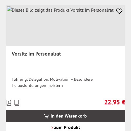
Vorsitz im Personalrat
Führung, Delegation, Motivation – Besondere
Herausforderungen meistern
22,95 €
Preise
Regulärer Pr
inkl.
MwSt.
In den Warenkorb
zzgl.
Versandkosten
zum Produkt