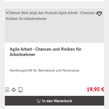
Agile Arbeit - Chancen und Risiken für
Arbeitnehmer
Handlungshilfe für Betriebsrat und Personalrat
19,95 €
Preise
Regulärer Pr
inkl.
MwSt.
In den Warenkorb
zzgl.