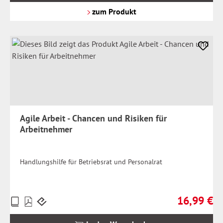
Versandkosten
zum Produkt
Agile Arbeit - Chancen und Risiken für
Arbeitnehmer
Handlungshilfe für Betriebsrat und Personalrat
16,99 €
Preise
Regulärer Pr
inkl.
MwSt.