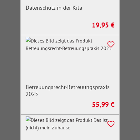
Datenschutz in der Kita
19,95 €
Regulärer Preis:
Betreuungsrecht-Betreuungspraxis
2025
55,99 €
Regulärer Preis: