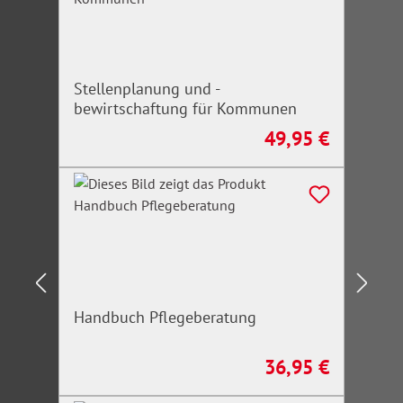
Stellenplanung und -
bewirtschaftung für Kommunen
49,95 €
Regulärer Preis:
Handbuch Pflegeberatung
36,95 €
Regulärer Preis: