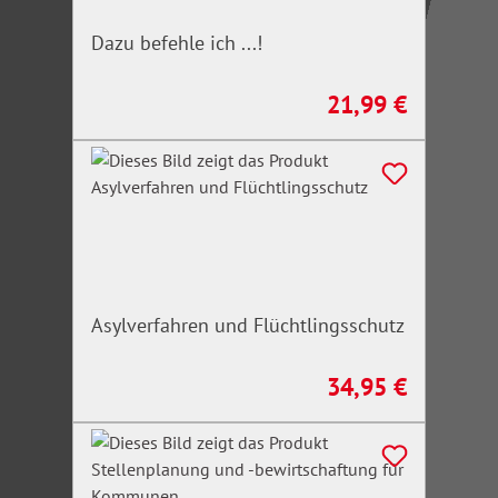
Dazu befehle ich ...!
21,99 €
Regulärer Preis:
Asylverfahren und Flüchtlingsschutz
34,95 €
Regulärer Preis: