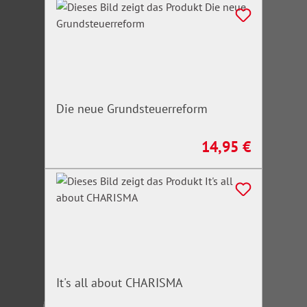
Die neue Grundsteuerreform
14,95 €
Regulärer Preis:
It's all about CHARISMA