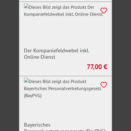
Der Kompaniefeldwebel inkl.
Online-Dienst
77,00 €
Regulärer Preis:
Bayerisches