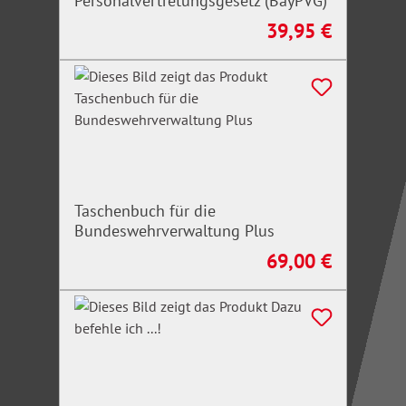
Personalvertretungsgesetz (BayPVG)
39,95 €
Regulärer Preis:
Taschenbuch für die
Bundeswehrverwaltung Plus
69,00 €
Regulärer Preis: