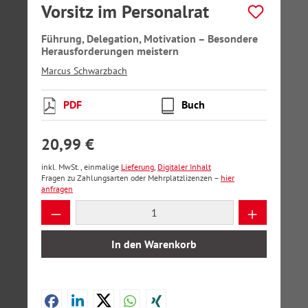
Vorsitz im Personalrat
Führung, Delegation, Motivation – Besondere
Herausforderungen meistern
Marcus Schwarzbach
PDF
Buch
20,99 €
inkl. MwSt., einmalige
Lieferung
,
Digitaler Inhalt
Fragen zu Zahlungsarten oder Mehrplatzlizenzen –
hier
anfragen
Produkt Anzahl: Gib den gewünschten Wer
In den Warenkorb