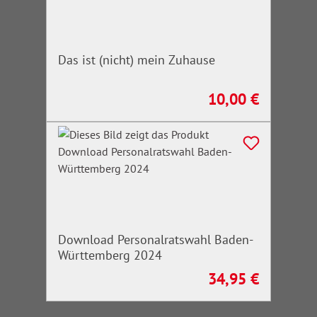
Das ist (nicht) mein Zuhause
10,00 €
Regulärer Preis:
Download Personalratswahl Baden-
Württemberg 2024
34,95 €
Regulärer Preis: