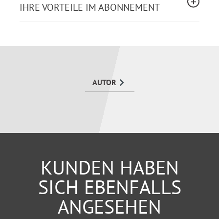
Ausländische Einkünfte
IHRE VORTEILE IM ABONNEMENT
Mit zahlreichen Praxis-Tipps, anschaulichen
Berechnungsbeispielen, ABC der wichtigsten
Werbungskosten und beispielhaft ausgefüllten
Steuerformularen zum Download.
AUTOR
KUNDEN HABEN
SICH EBENFALLS
ANGESEHEN