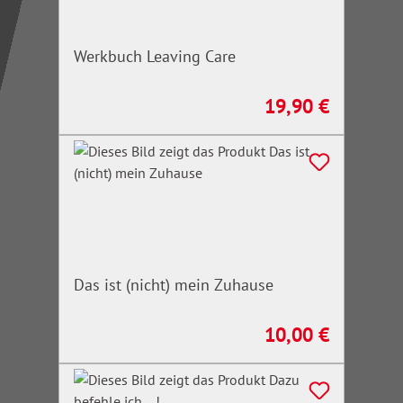
Werkbuch Leaving Care
19,90 €
Regulärer Preis:
Das ist (nicht) mein Zuhause
10,00 €
Regulärer Preis: