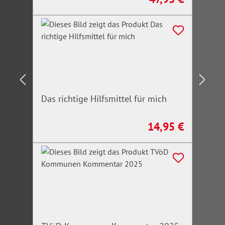
Das richtige Hilfsmittel für mich
14,95 €
Regulärer Preis: