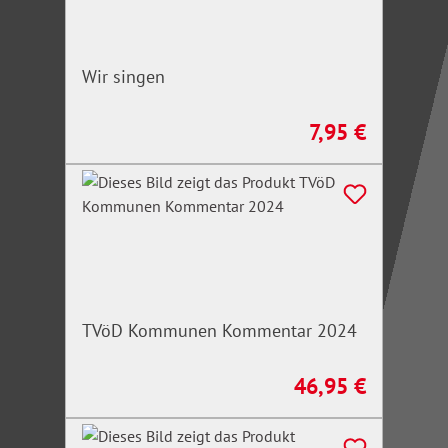
Wir singen
7,95 €
Regulärer Preis:
TVöD Kommunen Kommentar 2024
46,95 €
Regulärer Preis: