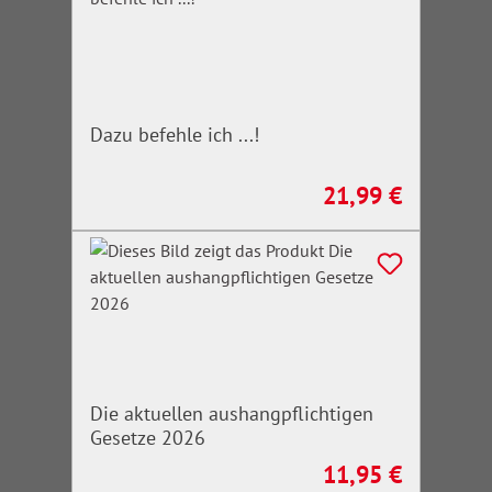
Dazu befehle ich ...!
21,99 €
Regulärer Preis:
Die aktuellen aushangpflichtigen
Gesetze 2026
11,95 €
Regulärer Preis: