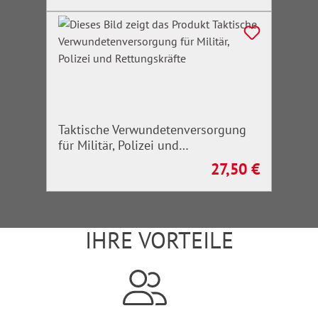
Taktische Verwundetenversorgung
für Militär, Polizei und
Rettungskräfte
27,50 €
Regulärer Preis:
IHRE VORTEILE