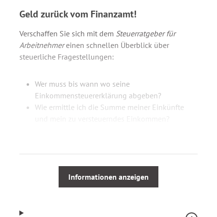
Geld zurück vom Finanzamt!
Verschaffen Sie sich mit dem
Steuerratgeber für
Arbeitnehmer
einen schnellen Überblick über
steuerliche Fragestellungen:
Wer muss bis wann wo seine
Einkommensteuererklärung abgeben?
Wie ermittle ich die Summe meiner Einkünfte
und mein zu versteuerndes Einkommen?
Informieren Sie sich insbesondere über:
Lohnersatzleistungen und Progressionsvorbehalt
Informationen anzeigen
Steuerbegünstigte Gehaltszuwendungen
Doppelte Haushaltsführung
Fahrtkosten und Entfernungspauschale