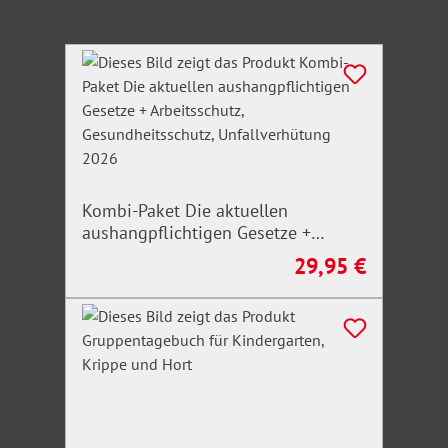
Produktgalerie überspringen
Kombi-Paket Die aktuellen
aushangpflichtigen Gesetze +
Arbeitsschutz, Gesundheitsschutz,
29,95 €
Regulärer Preis:
Unfallverhütung 2026