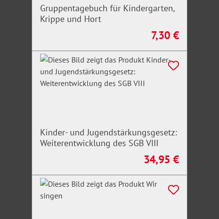
Gruppentagebuch für Kindergarten,
Krippe und Hort
7,30 €
Regulärer Preis:
Kinder- und Jugendstärkungsgesetz:
Weiterentwicklung des SGB VIII
34,95 €
Regulärer Preis: