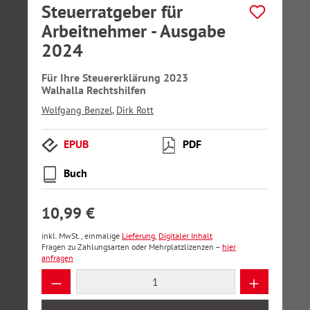
Steuerratgeber für
Arbeitnehmer - Ausgabe
2024
Für Ihre Steuererklärung 2023
Walhalla Rechtshilfen
Wolfgang Benzel
,
Dirk Rott
EPUB
PDF
Buch
10,99 €
inkl. MwSt., einmalige
Lieferung
,
Digitaler Inhalt
Fragen zu Zahlungsarten oder Mehrplatzlizenzen –
hier
anfragen
Produkt Anzahl: Gib den gewünschten Wer