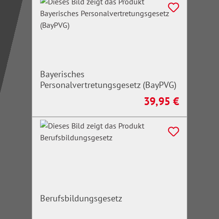
Bayerisches
Personalvertretungsgesetz (BayPVG)
39,95 €
Regulärer Preis:
Berufsbildungsgesetz