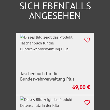
SICH EBENFALLS
ANGESEHEN
Produktgalerie überspringen
Taschenbuch für die
Bundeswehrverwaltung Plus
69,00 €
Regulärer Preis: