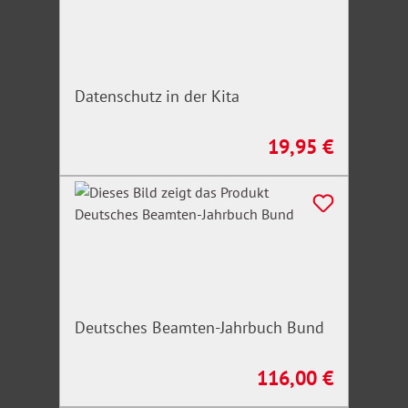
Datenschutz in der Kita
19,95 €
Regulärer Preis:
Deutsches Beamten-Jahrbuch Bund
116,00 €
Regulärer Preis: