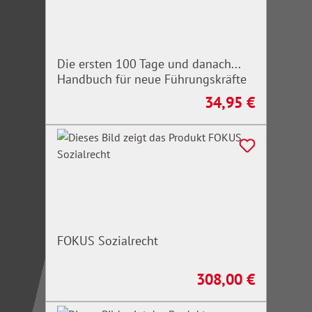
Die ersten 100 Tage und danach...
Handbuch für neue Führungskräfte
34,95 €
Regulärer Preis:
FOKUS Sozialrecht
308,00 €
Regulärer Preis: