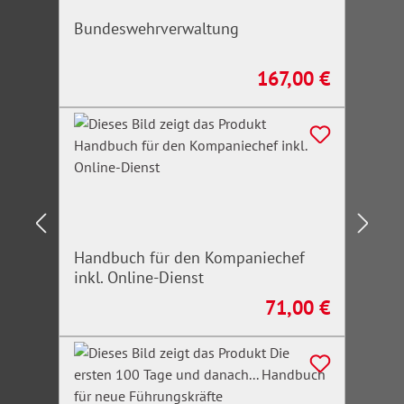
Bundeswehrverwaltung
167,00 €
Regulärer Preis:
Handbuch für den Kompaniechef
inkl. Online-Dienst
71,00 €
Regulärer Preis: