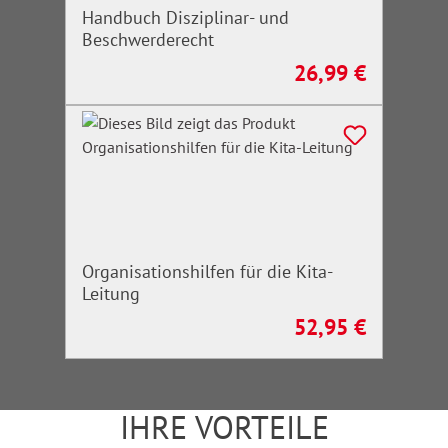
Handbuch Disziplinar- und
Beschwerderecht
26,99 €
Regulärer Preis:
Organisationshilfen für die Kita-
Leitung
52,95 €
Regulärer Preis:
IHRE VORTEILE