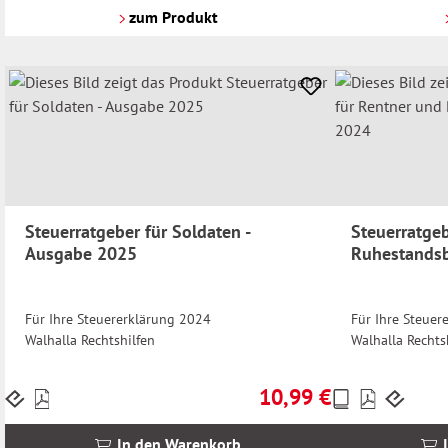
Versandkosten
Versandkosten
zum Produkt
Steuerratgeber für Soldaten -
Steuerratgeb
Ausgabe 2025
Ruhestandsb
Für Ihre Steuererklärung 2024
Für Ihre Steuer
Walhalla Rechtshilfen
Walhalla Rechts
10,99 €
Preise
Preise
Regulärer Preis:
inkl.
inkl.
MwSt.
MwSt.
In den Warenkorb