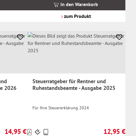
MwSt.
In den Warenkorb
zzgl.
Versandkosten
zum Produkt
und
Steuerratgeber für Rentner und
be 2026
Ruhestandsbeamte - Ausgabe 2025
Für Ihre Steuererklärung 2024
14,95 €
12,95 €
Preise
Regulärer Preis:
Regulärer Prei