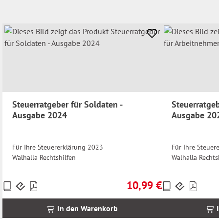
Steuerratgeber für Soldaten -
Steuerratgeb
Ausgabe 2024
Ausgabe 20
Für Ihre Steuererklärung 2023
Für Ihre Steuer
Walhalla Rechtshilfen
Walhalla Rechts
10,99 €
Preise
Preise
Regulärer Preis:
inkl.
inkl.
MwSt.
MwSt.
In den Warenkorb
zzgl.
zzgl.