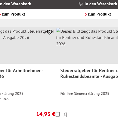
MwSt.
In den Warenkorb
In den Warenkorb
zzgl.
Versandkosten
zum Produkt
zum Produkt
er für Arbeitnehmer -
Steuerratgeber für Rentner 
26
Ruhestandsbeamte - Ausga
erklärung 2025
Für Ihre Steuererklärung 2025
hilfen
14,95 €
Preise
Regulärer Preis: