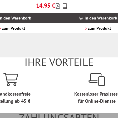
14,95 €
Preise
Regulärer Preis:
inkl.
MwSt.
In den Warenkorb
In den Warenkorb
zzgl.
Versandkosten
zum Produkt
zum Produkt
IHRE VORTEILE
andkostenfreie
Kostenloser Praxistes
tellung ab 45 €
für Online-Dienste
ZAHLUNGSARTEN