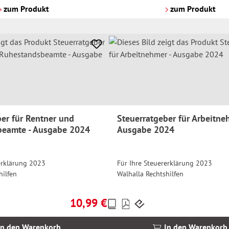
Versandkosten
zum Produkt
zum Produkt
er für Rentner und
Steuerratgeber für Arbeitne
eamte - Ausgabe 2024
Ausgabe 2024
erklärung 2023
Für Ihre Steuererklärung 2023
hilfen
Walhalla Rechtshilfen
10,99 €
Preise
Regulärer Preis:
inkl.
MwSt.
In den Warenkorb
In den Warenkorb