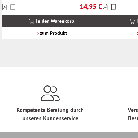
14,95 €
Preise
Preise
Regulärer Preis:
inkl.
inkl.
MwSt.
MwSt.
In den Warenkorb
zzgl.
zzgl.
Versandkosten
Versandkosten
zum Produkt
Kompetente Beratung durch
Vers
unseren Kundenservice
Bes