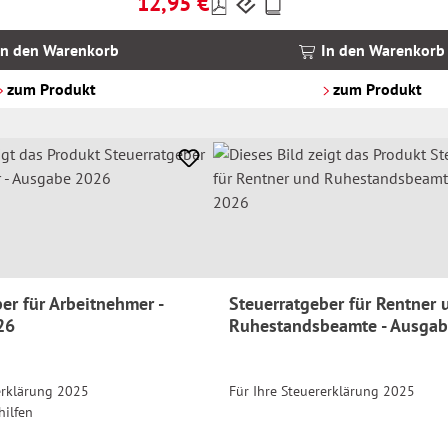
12,95 €
Preise
Regulärer Preis:
inkl.
MwSt.
In den Warenkorb
In den Warenkorb
zzgl.
Versandkosten
zum Produkt
zum Produkt
er für Arbeitnehmer -
Steuerratgeber für Rentner 
26
Ruhestandsbeamte - Ausga
erklärung 2025
Für Ihre Steuererklärung 2025
hilfen