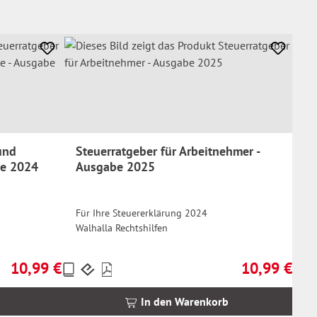
und
Steuerratgeber für Arbeitnehmer -
be 2024
Ausgabe 2025
Für Ihre Steuererklärung 2024
Walhalla Rechtshilfen
10,99 €
10,99 €
Preise
Regulärer Preis:
Regulärer Prei
inkl.
MwSt.
In den Warenkorb
zzgl.