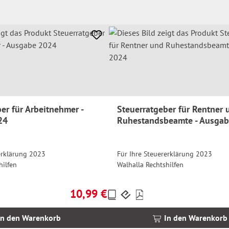
er für Arbeitnehmer -
Steuerratgeber für Rentner 
24
Ruhestandsbeamte - Ausga
erklärung 2023
Für Ihre Steuererklärung 2023
hilfen
Walhalla Rechtshilfen
10,99 €
Preise
Regulärer Preis:
inkl.
MwSt.
In den Warenkorb
In den Warenkorb
zzgl.