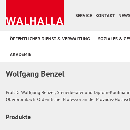
 Hauptinhalt springen
Zur Suche springen
Zur Hauptnavigation springen
SERVICE
KONTAKT
NEWS
ÖFFENTLICHER DIENST & VERWALTUNG
SOZIALES & GE
AKADEMIE
Wolfgang Benzel
Prof. Dr. Wolfgang Benzel, Steuerberater und Diplom-Kaufmann,
Oberbrombach. Ordentlicher Professor an der Provadis-Hochsc
Produkte