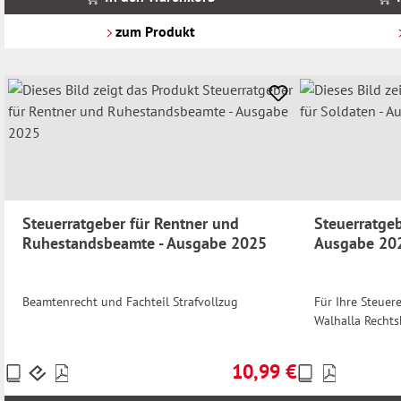
zzgl.
zzgl.
Versandkosten
Versandkosten
zum Produkt
Steuerratgeber für Rentner und
Steuerratgeb
Ruhestandsbeamte - Ausgabe 2025
Ausgabe 20
Beamtenrecht und Fachteil Strafvollzug
Für Ihre Steuer
Walhalla Rechts
10,99 €
Preise
Preise
Regulärer Preis:
inkl.
inkl.