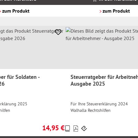
zzgl.
Versandkosten
zum Produkt
zum Produkt
er für Soldaten -
Steuerratgeber für Arbeitne
26
Ausgabe 2025
erklärung 2025
Für Ihre Steuererklärung 2024
hilfen
Walhalla Rechtshilfen
14,95 €
Preise
Regulärer Preis:
inkl.