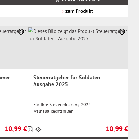
zzgl.
Versandkosten
zum Produkt
hmer -
Steuerratgeber für Soldaten -
Ausgabe 2025
Für Ihre Steuererklärung 2024
Walhalla Rechtshilfen
10,99 €
10,99 €
Preise
Regulärer Preis:
Regulärer Prei
inkl.