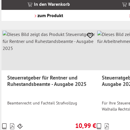
MwSt.
MwSt.
In den Warenkorb
zzgl.
zzgl.
Versandkosten
Versandkosten
zum Produkt
Steuerratgeber für Rentner und
Steuerratgeb
Ruhestandsbeamte - Ausgabe 2025
Ausgabe 20
Beamtenrecht und Fachteil Strafvollzug
Für Ihre Steuer
Walhalla Rechts
10,99 €
Preise
Preise
Regulärer Preis: