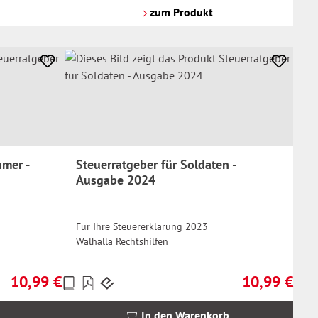
Versandkosten
zum Produkt
hmer -
Steuerratgeber für Soldaten -
Ausgabe 2024
Für Ihre Steuererklärung 2023
Walhalla Rechtshilfen
10,99 €
10,99 €
Preise
Regulärer Preis:
Regulärer Prei
inkl.
MwSt.
In den Warenkorb