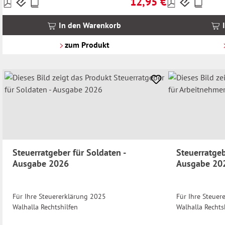
12,95 €
Preise
Preise
Regulärer Preis:
inkl.
inkl.
MwSt.
MwSt.
In den Warenkorb
zzgl.
zzgl.
Versandkosten
Versandkosten
zum Produkt
Steuerratgeber für Soldaten -
Steuerratgeb
Ausgabe 2026
Ausgabe 20
Für Ihre Steuererklärung 2025
Für Ihre Steuer
Walhalla Rechtshilfen
Walhalla Rechts