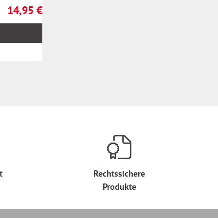
14,95 €
Regulärer Preis:
t
Rechtssichere
Produkte