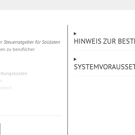
HINWEIS ZUR BES
er
Steuerratgeber für Soldaten
en zu beruflicher
SYSTEMVORAUSSE
chtungskosten
n
arkeit
genstände
spielen, ABC der wichtigsten
ularen zum Download.