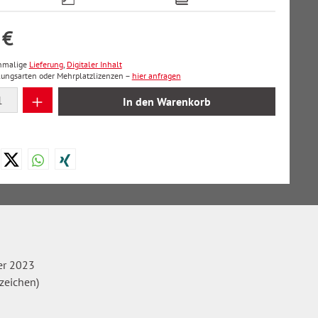
 €
inmalige
Lieferung
,
Digitaler Inhalt
lungsarten oder Mehrplatzlizenzen –
hier anfragen
 Anzahl: Gib den gewünschten Wert ein oder
In den Warenkorb
r 2023
zeichen)