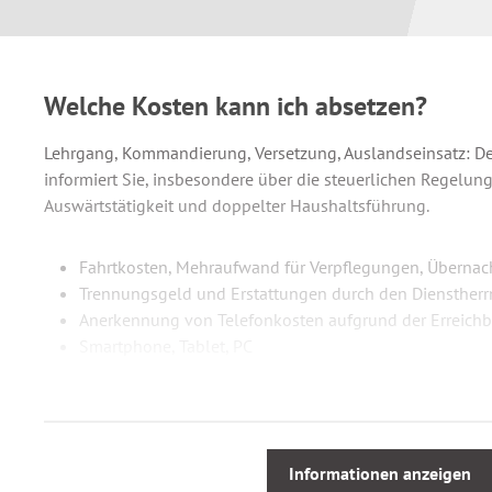
Welche Kosten kann ich absetzen?
Lehrgang, Kommandierung, Versetzung, Auslandseinsatz: D
informiert Sie, insbesondere über die steuerlichen Regelung
Auswärtstätigkeit und doppelter Haushaltsführung.
Fahrtkosten, Mehraufwand für Verpflegungen, Überna
Trennungsgeld und Erstattungen durch den Dienstherr
Anerkennung von Telefonkosten aufgrund der Erreichb
Smartphone, Tablet, PC
Aufwendungen für Dienstkleidung und Ausrüstungsge
Mit zahlreichen Praxis-Tipps, anschaulichen Berechnungsbei
Werbungskosten und beispielhaft ausgefüllten Steuerform
Informationen anzeigen