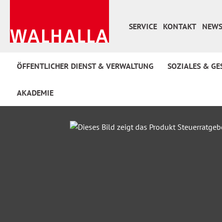
 Hauptinhalt springen
Zur Suche springen
Zur Hauptnavigation springen
SERVICE
KONTAKT
NEWS
ÖFFENTLICHER DIENST & VERWALTUNG
SOZIALES & GE
AKADEMIE
Bildergalerie überspringen