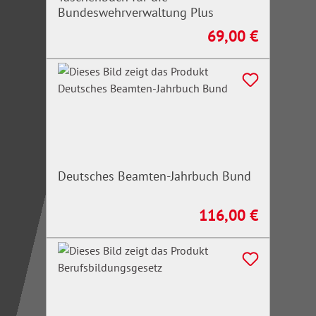
Bundeswehrverwaltung Plus
69,00 €
Regulärer Preis:
Deutsches Beamten-Jahrbuch Bund
116,00 €
Regulärer Preis: