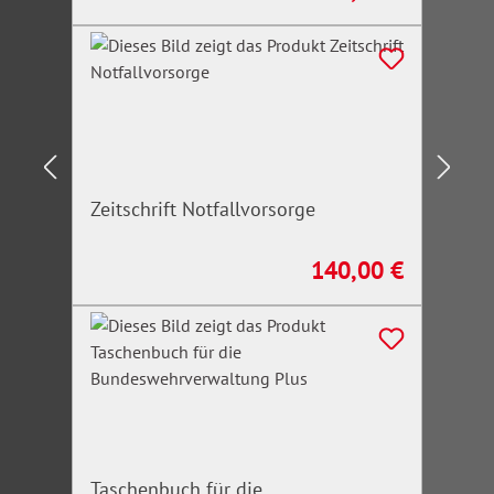
Zeitschrift Notfallvorsorge
140,00 €
Regulärer Preis:
Taschenbuch für die