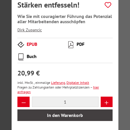
Stärken entfesseln!
Wie Sie mit couragierter Führung das Potenzial
aller Mitarbeitenden ausschöpfen
Dirk Zupancic
EPUB
PDF
Buch
20,99 €
inkl. MwSt., einmalige
Lieferung
,
Digitaler Inhalt
Fragen zu Zahlungsarten oder Mehrplatzlizenzen –
hier
anfragen
Produkt Anzahl: Gib den gewünschten Wer
In den Warenkorb