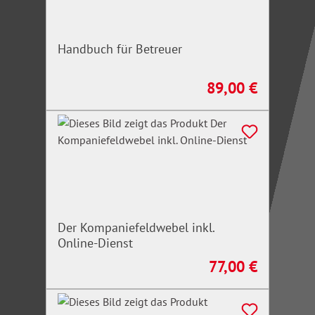
Handbuch für Betreuer
89,00 €
Regulärer Preis:
Der Kompaniefeldwebel inkl.
Online-Dienst
77,00 €
Regulärer Preis: