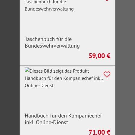
Taschenbuch für die
Bundeswehrverwaltung
59,00 €
Regulärer Preis:
Handbuch für den Kompaniechef
inkl. Online-Dienst
71,00 €
Regulärer Preis: