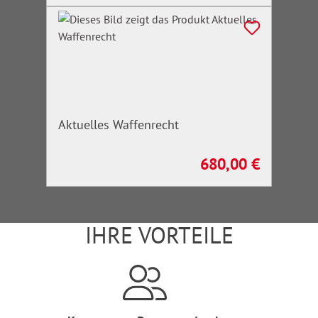
Aktuelles Waffenrecht
680,00 €
Regulärer Preis:
IHRE VORTEILE