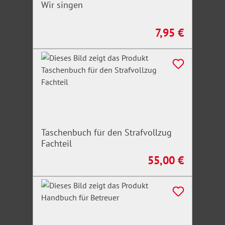
Wir singen
7,95 €
Regulärer Preis:
Taschenbuch für den Strafvollzug
Fachteil
55,00 €
Regulärer Preis: