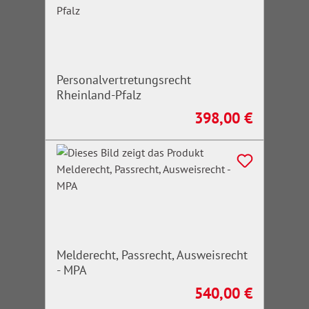
Personalvertretungsrecht
Rheinland-Pfalz
398,00 €
Regulärer Preis:
Melderecht, Passrecht, Ausweisrecht
- MPA
540,00 €
Regulärer Preis: