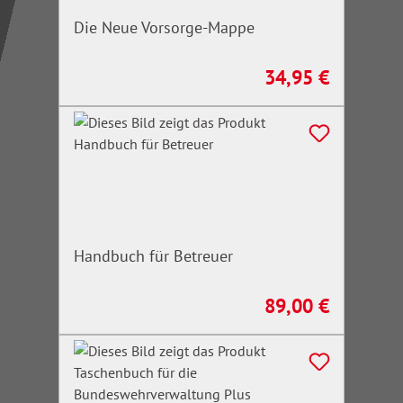
Die Neue Vorsorge-Mappe
34,95 €
Regulärer Preis:
Handbuch für Betreuer
89,00 €
Regulärer Preis: