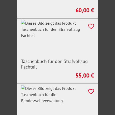
60,00 €
Regulärer Preis:
Taschenbuch für den Strafvollzug
Fachteil
55,00 €
Regulärer Preis: