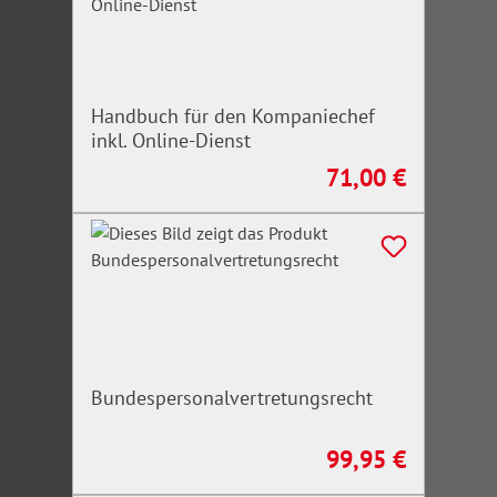
Handbuch für den Kompaniechef
inkl. Online-Dienst
71,00 €
Regulärer Preis:
Bundespersonalvertretungsrecht
99,95 €
Regulärer Preis: