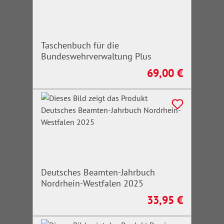
Taschenbuch für die
Bundeswehrverwaltung Plus
69,00 €
Regulärer Preis:
Deutsches Beamten-Jahrbuch
Nordrhein-Westfalen 2025
33,95 €
Regulärer Preis: