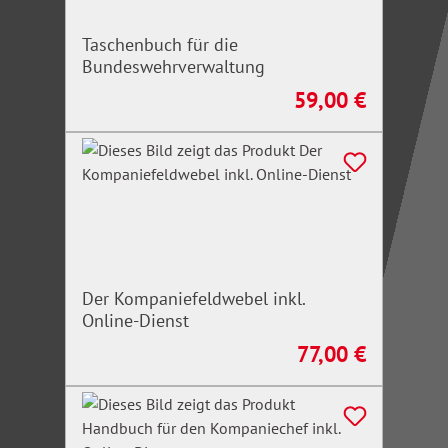
Taschenbuch für die
Bundeswehrverwaltung
59,00 €
Regulärer Preis:
Der Kompaniefeldwebel inkl.
Online-Dienst
77,00 €
Regulärer Preis: