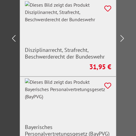
Disziplinarrecht, Strafrecht,
Beschwerderecht der Bundeswehr
31,95 €
Regulärer Preis:
Bayerisches
Personalvertretungsgesetz (BayPVG)