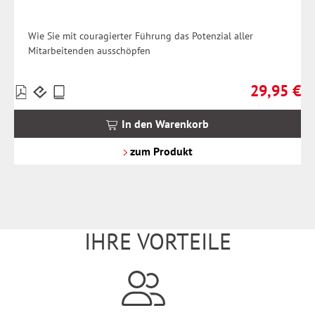
Wie Sie mit couragierter Führung das Potenzial aller
Mitarbeitenden ausschöpfen
29,95 €
Preise
Regulärer Pr
inkl.
MwSt.
In den Warenkorb
zzgl.
Versandkosten
zum Produkt
IHRE VORTEILE