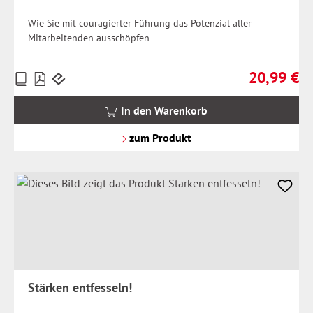
Wie Sie mit couragierter Führung das Potenzial aller
Mitarbeitenden ausschöpfen
20,99 €
Preise
Regulärer Pr
inkl.
MwSt.
In den Warenkorb
zzgl.
Versandkosten
zum Produkt
Stärken entfesseln!