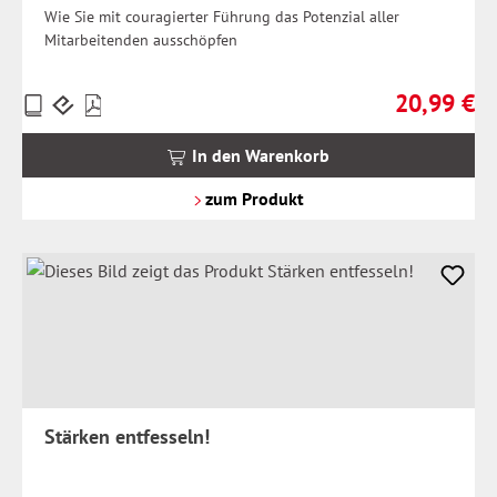
Wie Sie mit couragierter Führung das Potenzial aller
Mitarbeitenden ausschöpfen
20,99 €
Preise
Regulärer Pr
inkl.
MwSt.
In den Warenkorb
zzgl.
Versandkosten
zum Produkt
Stärken entfesseln!