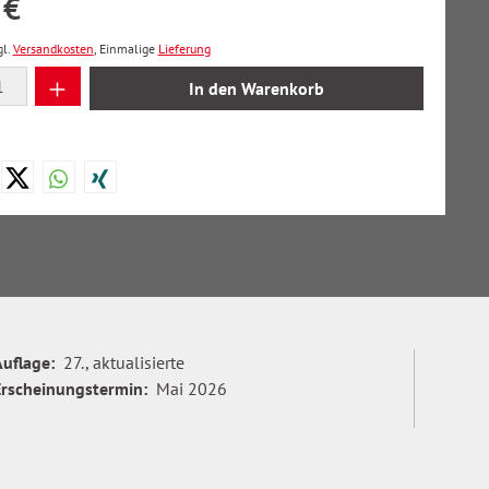
 €
gl.
Versandkosten
, Einmalige
Lieferung
 Anzahl: Gib den gewünschten Wert ein oder
In den Warenkorb
Auflage:
27., aktualisierte
Erscheinungstermin:
Mai 2026