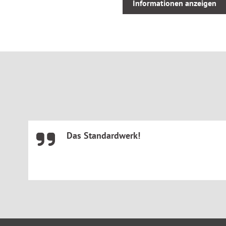
Informationen anzeigen
Regelungen zur Haustierhaltung
Schadensersatzansprüche
Widerrufsoptionen
Zahlreiche Querverweise auf angrenzende Begriffe und Erl
umfassende Information.
Neben der Einarbeitung wichtiger aktueller Rechtsprechung
zahlreiche neue Stichworte aufgenommen, wie beispielswe
Kohlendioxidaufteilungsgesetz, Umweltsteuer oder Zehn-S
immer wichtiger werdende Thema „Energie- und CO?-Kosten
Das Standardwerk!
aufgegriffen. Typische Streitpunkte wie „Räum- und Streupfl
werden nun in eigenen Beiträgen dargestellt.