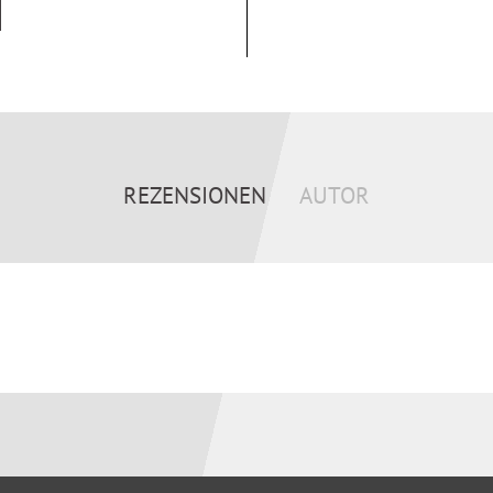
äuterungen gewährleisten
REZENSIONEN
AUTOR
 wurden in die 27. Auflage
ise CO?-Abgabe,
tufen-Modell und damit das
 im Mietverhältnis“
icht“ sowie „Schimmel“