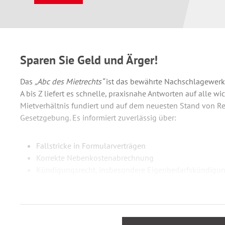
Sparen Sie Geld und Ärger!
Das
„Abc des Mietrechts“
ist das bewährte Nachschlagewerk 
A bis Z liefert es schnelle, praxisnahe Antworten auf alle 
Mietverhältnis fundiert und auf dem neuesten Stand von 
Gesetzgebung. Es informiert zuverlässig über:
Fallstricke in Formularverträgen
Korrekte Nebenkostenabrechnung
Kündigungsrecht, insbesondere Eigenbedarfskündigu
Mangel der Mietsache
Möglichkeiten der Mieterhöhung
Recht zur Mietminderung
Renovierungspflicht des Mieters