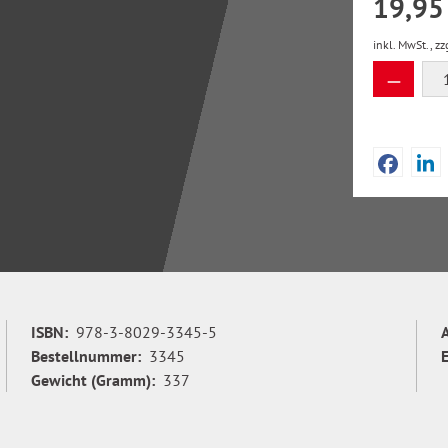
19,95
inkl. MwSt., zz
Produkt
ISBN:
978-3-8029-3345-5
Bestellnummer:
3345
Gewicht (Gramm):
337