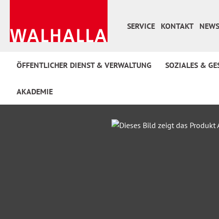
 Hauptinhalt springen
Zur Suche springen
Zur Hauptnavigation springen
SERVICE
KONTAKT
NEWS
ÖFFENTLICHER DIENST & VERWALTUNG
SOZIALES & GE
AKADEMIE
Bildergalerie überspringen