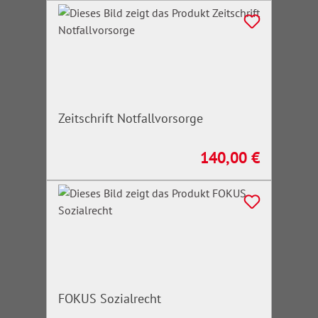
Zeitschrift Notfallvorsorge
140,00 €
Regulärer Preis:
FOKUS Sozialrecht