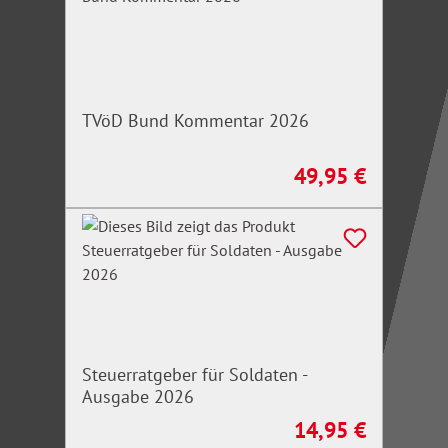
TVöD Bund Kommentar 2026
49,95 €
Regulärer Preis:
Steuerratgeber für Soldaten -
Ausgabe 2026
14,95 €
Regulärer Preis: