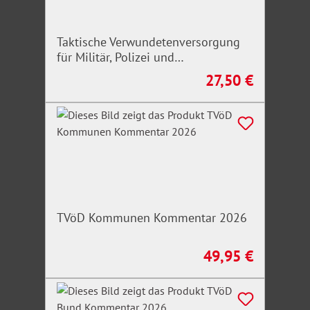
Taktische Verwundetenversorgung
für Militär, Polizei und
Rettungskräfte
27,50 €
Regulärer Preis:
TVöD Kommunen Kommentar 2026
49,95 €
Regulärer Preis: