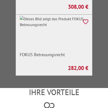
308,00 €
Regulärer Preis:
FOKUS Betreuungsrecht
282,00 €
Regulärer Preis:
IHRE VORTEILE