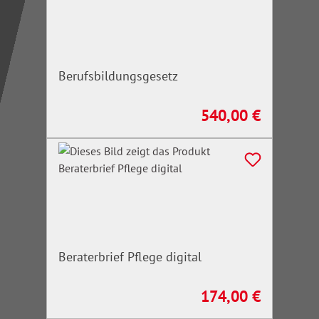
Berufsbildungsgesetz
540,00 €
Regulärer Preis:
Beraterbrief Pflege digital
174,00 €
Regulärer Preis: