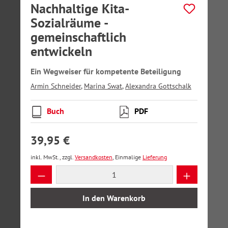
Nachhaltige Kita-
Sozialräume -
gemeinschaftlich
entwickeln
Ein Wegweiser für kompetente Beteiligung
Armin Schneider
,
Marina Swat
,
Alexandra Gottschalk
Buch
PDF
39,95 €
inkl. MwSt., zzgl.
Versandkosten
, Einmalige
Lieferung
Produkt Anzahl: Gib den gewünschten Wer
In den Warenkorb