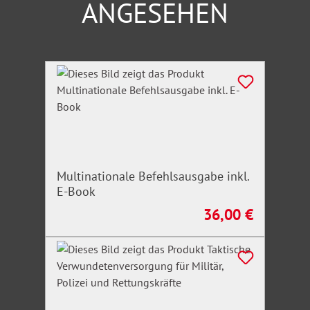
ANGESEHEN
Produktgalerie überspringen
Multinationale Befehlsausgabe inkl.
E-Book
36,00 €
Regulärer Preis: