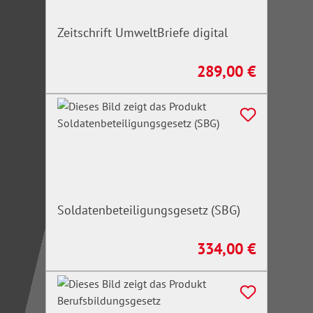
Zeitschrift UmweltBriefe digital
289,00 €
Regulärer Preis:
Soldatenbeteiligungsgesetz (SBG)
334,00 €
Regulärer Preis: