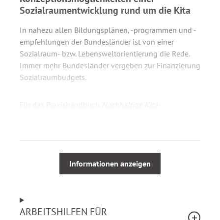
Sozialraumentwicklung rund um die Kita
In nahezu allen Bildungsplänen, -programmen und -
empfehlungen der Bundesländer ist von einer
Sozialraum- bzw. Lebensweltorientierung die Rede.
Immer mehr Bundesländer vergeben zur Finanzierung
Sozialraumbudgets.
Für das Praxishandbuch
Nachhaltige Kita-
Sozialräume gemeinschaftlich entwickeln
haben sich
über 20 Fachleute aus Wissenschaft, Politik und
Praxis zusammengefunden, um das Thema sowie
Konzeptionsmöglichkeiten eines sozialen Raums
rund um die Kita vorzustellen. Sie geben Arbeitshilfen
Informationen anzeigen
und Tipps zur Umsetzung an die Hand.
Für die Praxis konzipiert und verfasst:
ARBEITSHILFEN FÜR