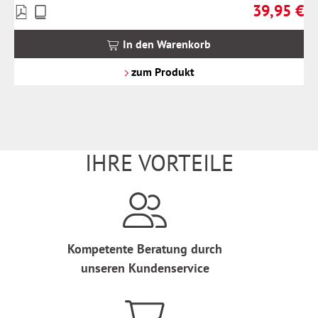
39,95 €
Preise
Regulärer Pr
inkl.
MwSt.
In den Warenkorb
zzgl.
Versandkosten
zum Produkt
IHRE VORTEILE
Kompetente Beratung durch
unseren Kundenservice