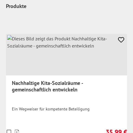
Produkte
Nachhaltige Kita-Sozialräume -
gemeinschaftlich entwickeln
Ein Wegweiser für kompetente Beteiligung
35,99 €
Preise
Regulärer Pr