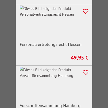
Personalvertretungsrecht Hessen
49,95 €
Regulärer Preis:
Vorschriftensammlung Hamburg