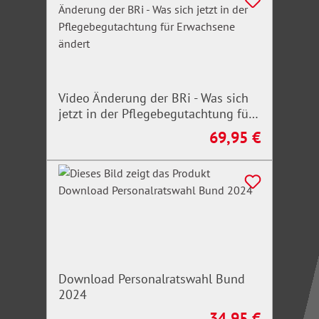
Video Änderung der BRi - Was sich
jetzt in der Pflegebegutachtung für
Erwachsene ändert
69,95 €
Regulärer Preis:
Download Personalratswahl Bund
2024
34,95 €
Regulärer Preis: