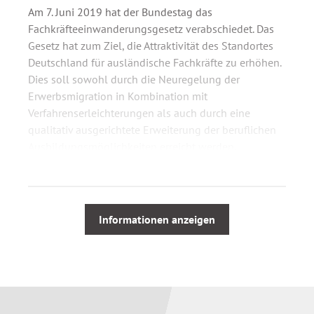
Am 7. Juni 2019 hat der Bundestag das
Fachkräfteeinwanderungsgesetz verabschiedet. Das
Gesetz hat zum Ziel, die Attraktivität des Standortes
Deutschland für ausländische Fachkräfte zu erhöhen.
Dies soll sowohl durch die Neuregelung der
Erwerbsmigration in Kombination mit
Verfahrenserleichterungen als auch durch eine
qualitativ ausgerichtete Erweiterung der beruflichen
Ausbildungsmöglichkeiten erreicht werden.
Das Gesetz zur Weiterentwicklung der
Fachkräfteeinwanderung vom 16. August 2023 hat
insbesondere den Zweck, dass durch die
Informationen anzeigen
Weiterentwicklung des Rechtsrahmens für eine
gezielte und gesteuerte Einwanderung aus
Drittstaaten zusätzliche Fachkräfte gewonnen werden.
Die im Interesse des Fachkräftebedarfs liegende
Ausweitung der Zugangsmöglichkeiten in der