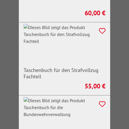
60,00 €
Regulärer Preis:
Taschenbuch für den Strafvollzug
Fachteil
55,00 €
Regulärer Preis: