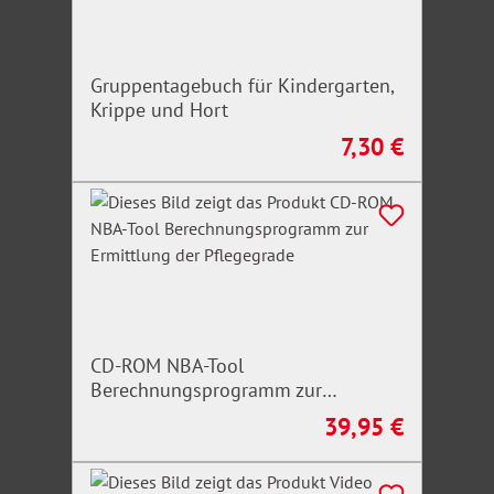
sowie für Berufsausbildung und Studium. Es gibt
zudem einen umfassenden Einblick in die
Neureglungen im Bereich der Erwerbsmigration.
Gruppentagebuch für Kindergarten,
Krippe und Hort
7,30 €
Regulärer Preis:
CD-ROM NBA-Tool
Berechnungsprogramm zur
Ermittlung der Pflegegrade
39,95 €
Regulärer Preis: