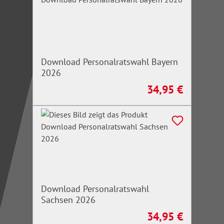
Download Personalratswahl Bayern
2026
34,95 €
Regulärer Preis:
Download Personalratswahl
Sachsen 2026
34,95 €
Regulärer Preis: