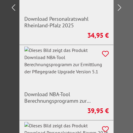
Download Personalratswahl
Rheinland-Pfalz 2025
34,95 €
Regulärer Preis:
Download NBA-Tool
Berechnungsprogramm zur
Ermittlung der Pflegegrade Upgrade
39,95 €
Regulärer Preis:
Version 5.1