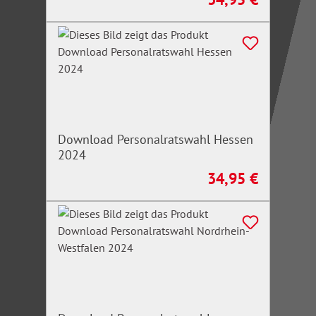
Download Personalratswahl Hessen
2024
34,95 €
Regulärer Preis: