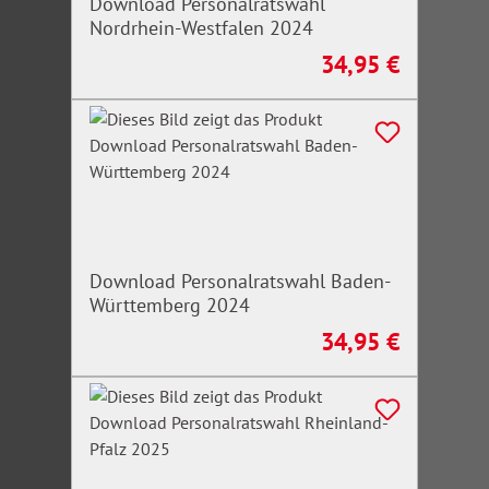
Download Personalratswahl
Nordrhein-Westfalen 2024
34,95 €
Regulärer Preis:
Download Personalratswahl Baden-
Württemberg 2024
34,95 €
Regulärer Preis: