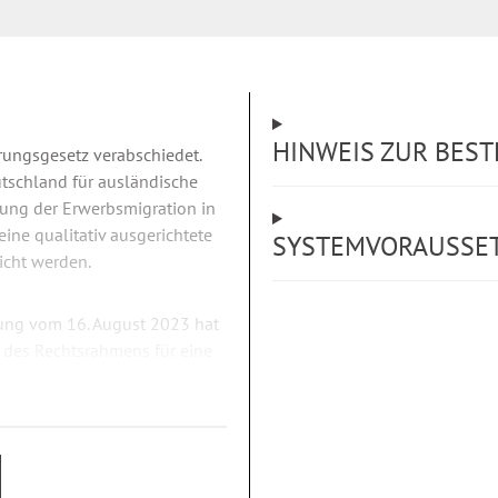
HINWEIS ZUR BES
rungsgesetz verabschiedet.
eutschland für ausländische
lung der Erwerbsmigration in
ine qualitativ ausgerichtete
SYSTEMVORAUSSE
icht werden.
rung vom 16. August 2023 hat
 des Rechtsrahmens für eine
ätzliche Fachkräfte gewonnen
usweitung der
 Erweiterung des
ergeht, erzeugt einen
tserweiterung im