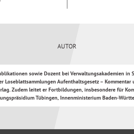
EU) 2021/1883 vom 20.
en Aufenthalt von
ten Beschäftigung und zur
ehandelt.
AUTOR
erklärt die
m Bundesgebiet sowie für
enden Einblick in die
ublikationen sowie Dozent bei Verwaltungsakademien in Sa
r der Loseblattsammlungen Aufenthaltsgesetz – Kommenta
lag. Zudem leitet er Fortbildungen, insbesondere für K
rungspräsidium Tübingen, Innenministerium Baden-Württe