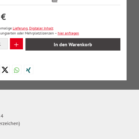
 €
inmalige
Lieferung
,
Digitaler Inhalt
lungsarten oder Mehrplatzlizenzen –
hier anfragen
 Anzahl: Gib den gewünschten Wert ein oder
In den Warenkorb
24
erzeichen)