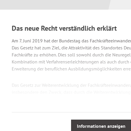
Das neue Recht verständlich erklärt
Am 7. Juni 2019 hat der Bundestag das Fachkräfteeinwande
Das Gesetz hat zum Ziel, die Attraktivität des Standortes D
Fachkräfte zu erhöhen. Dies soll sowohl durch die Neurege
Kombination mit Verfahrenserleichterungen als auch durch e
Erweiterung der beruflichen Ausbildungsmöglichkeiten erre
Das Gesetz zur Weiterentwicklung der Fachkräfteeinwande
insbesondere den Zweck, dass durch die Weiterentwicklung
gezielte und gesteuerte Einwanderung aus Drittstaaten zus
werden. Die im Interesse des Fachkräftebedarfs liegende A
Zugangsmöglichkeiten in der Arbeitsmigration, mit der eine
behördlichen Prüfungsrahmens bei steigender Fallzahl einh
Informationen anzeigen
zusätzlichen Verwaltungsaufwand, der nicht ohne Kapazitä