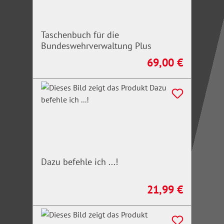
Taschenbuch für die
Bundeswehrverwaltung Plus
69,00 €
Regulärer Preis:
Dazu befehle ich ...!
21,99 €
Regulärer Preis: