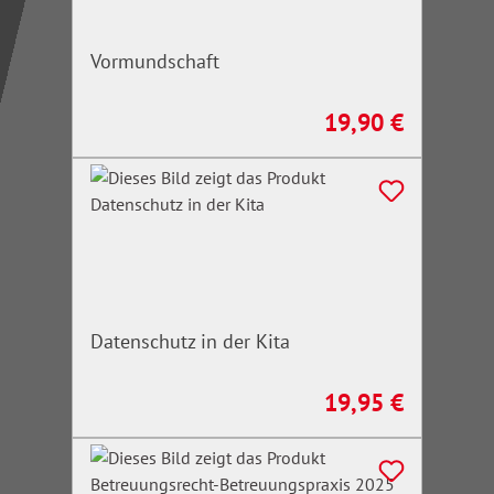
Vormundschaft
19,90 €
Regulärer Preis:
Datenschutz in der Kita
19,95 €
Regulärer Preis: