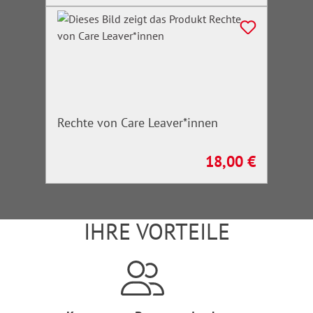
Rechte von Care Leaver*innen
18,00 €
Regulärer Preis:
IHRE VORTEILE