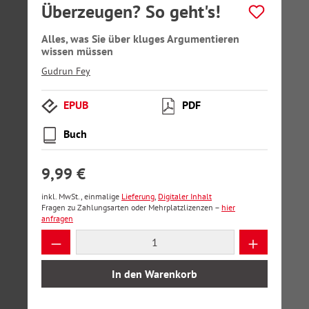
Überzeugen? So geht's!
Alles, was Sie über kluges Argumentieren
wissen müssen
Gudrun Fey
EPUB
PDF
Buch
9,99 €
inkl. MwSt., einmalige
Lieferung
,
Digitaler Inhalt
Fragen zu Zahlungsarten oder Mehrplatzlizenzen –
hier
anfragen
Produkt Anzahl: Gib den gewünschten Wer
In den Warenkorb