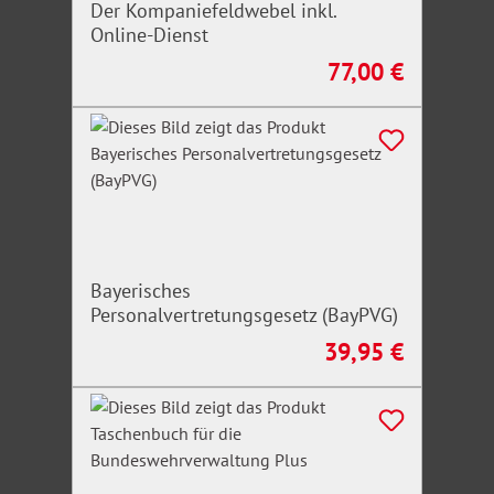
Der Kompaniefeldwebel inkl.
Online-Dienst
77,00 €
Regulärer Preis:
Bayerisches
Personalvertretungsgesetz (BayPVG)
39,95 €
Regulärer Preis: