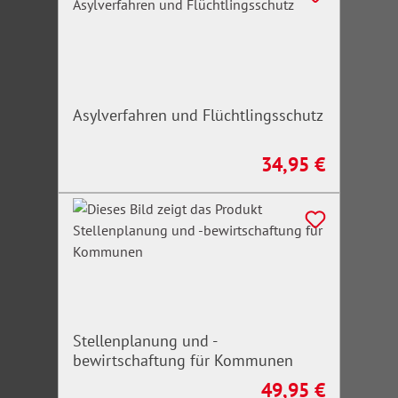
Asylverfahren und Flüchtlingsschutz
34,95 €
Regulärer Preis:
Stellenplanung und -
bewirtschaftung für Kommunen
49,95 €
Regulärer Preis: