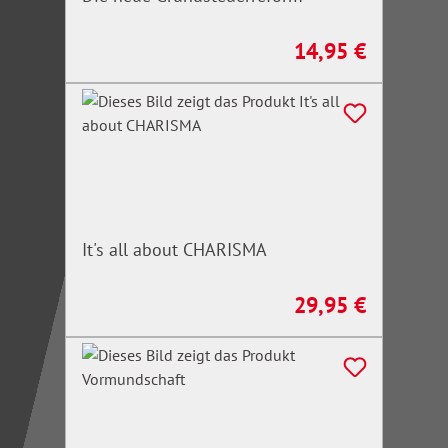
14,95 €
Regulärer Preis:
It's all about CHARISMA
29,95 €
Regulärer Preis: