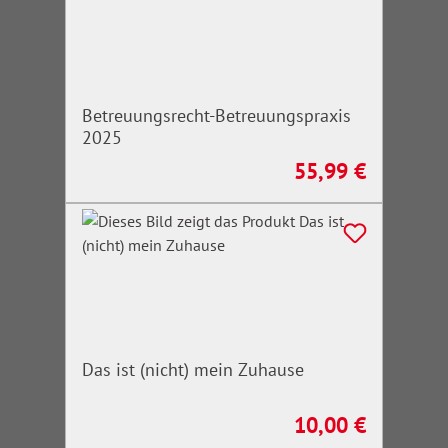
Betreuungsrecht-Betreuungspraxis
2025
55,99 €
Regulärer Preis:
Das ist (nicht) mein Zuhause
10,00 €
Regulärer Preis: