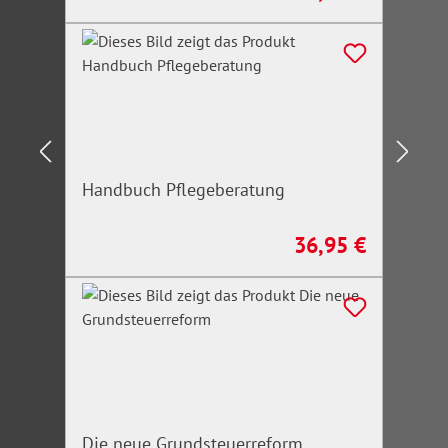
Handbuch Pflegeberatung
36,95 €
Regulärer Preis:
Die neue Grundsteuerreform