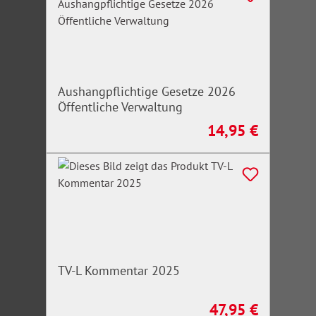
Aushangpflichtige Gesetze 2026
Öffentliche Verwaltung
14,95 €
Regulärer Preis:
TV-L Kommentar 2025
47,95 €
Regulärer Preis: