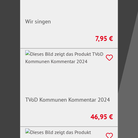
Wir singen
7,95 €
Regulärer Preis:
TVöD Kommunen Kommentar 2024
46,95 €
Regulärer Preis: