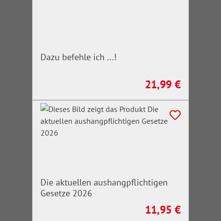
Dazu befehle ich ...!
21,99 €
Regulärer Preis:
Die aktuellen aushangpflichtigen
Gesetze 2026
11,95 €
Regulärer Preis: