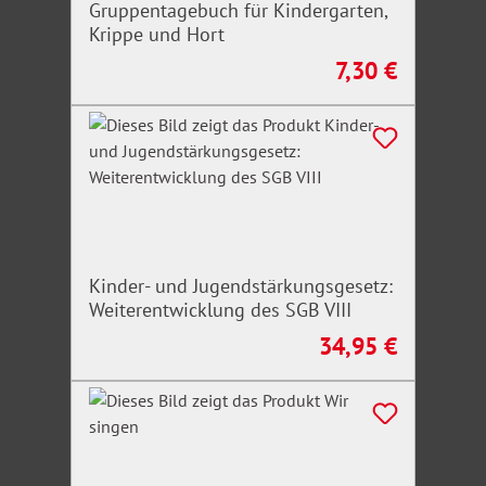
Gruppentagebuch für Kindergarten,
Krippe und Hort
7,30 €
Regulärer Preis:
Kinder- und Jugendstärkungsgesetz:
Weiterentwicklung des SGB VIII
34,95 €
Regulärer Preis: