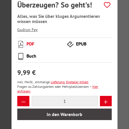
Überzeugen? So geht's!
Alles, was Sie über kluges Argumentieren
wissen müssen
Gudrun Fey
PDF
EPUB
Buch
9,99 €
inkl. MwSt., einmalige
Lieferung
,
Digitaler Inhalt
Fragen zu Zahlungsarten oder Mehrplatzlizenzen –
hier
anfragen
Produkt Anzahl: Gib den gewünschten Wer
In den Warenkorb