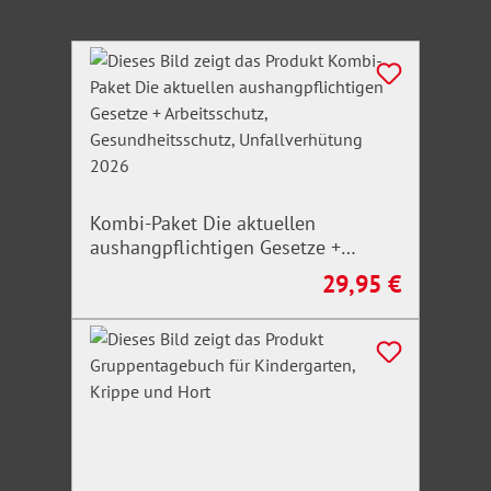
Produktgalerie überspringen
Kombi-Paket Die aktuellen
aushangpflichtigen Gesetze +
Arbeitsschutz, Gesundheitsschutz,
29,95 €
Regulärer Preis:
Unfallverhütung 2026