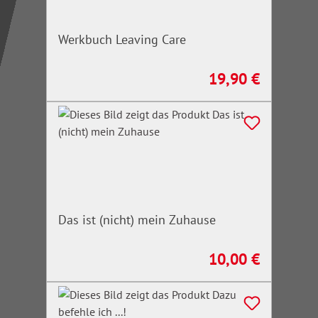
Werkbuch Leaving Care
19,90 €
Regulärer Preis:
Das ist (nicht) mein Zuhause
10,00 €
Regulärer Preis: