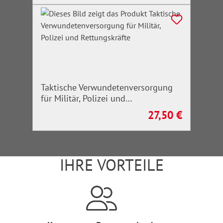
Taktische Verwundetenversorgung
für Militär, Polizei und
Rettungskräfte
27,50 €
Regulärer Preis:
IHRE VORTEILE