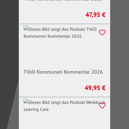
47,95 €
Regulärer Preis:
TVöD Kommunen Kommentar 2026
49,95 €
Regulärer Preis: