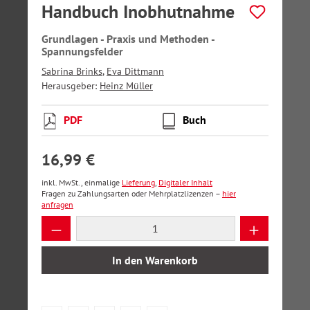
Handbuch Inobhutnahme
Grundlagen - Praxis und Methoden -
Spannungsfelder
Sabrina Brinks
,
Eva Dittmann
Herausgeber:
Heinz Müller
PDF
Buch
16,99 €
inkl. MwSt., einmalige
Lieferung
,
Digitaler Inhalt
Fragen zu Zahlungsarten oder Mehrplatzlizenzen –
hier
anfragen
Produkt Anzahl: Gib den gewünschten Wer
In den Warenkorb