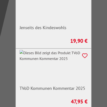
Jenseits des Kindeswohls
19,90 €
Regulärer Preis:
TVöD Kommunen Kommentar 2025
47,95 €
Regulärer Preis: