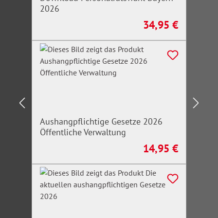
2026
34,95 €
Regulärer Preis:
Aushangpflichtige Gesetze 2026
Öffentliche Verwaltung
14,95 €
Regulärer Preis: