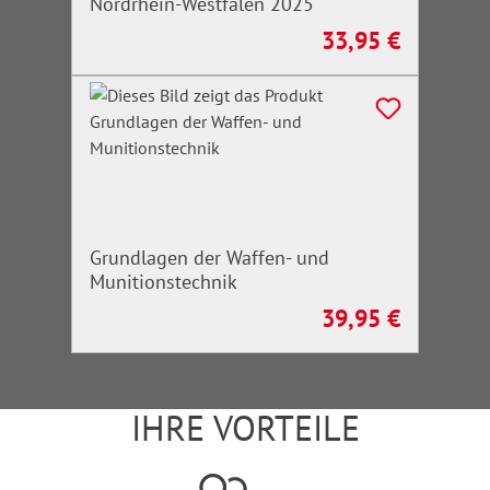
Nordrhein-Westfalen 2025
33,95 €
Regulärer Preis:
Grundlagen der Waffen- und
Munitionstechnik
39,95 €
Regulärer Preis:
IHRE VORTEILE