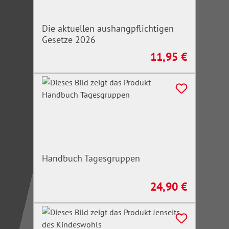
Die aktuellen aushangpflichtigen
Gesetze 2026
11,95 €
Regulärer Preis:
Handbuch Tagesgruppen
24,90 €
Regulärer Preis: