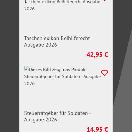
Taschenlexikon Beihilferecht
Ausgabe 2026
42,95 €
Regulärer Preis:
Steuerratgeber für Soldaten -
Ausgabe 2026
14,95 €
Regulärer Preis: