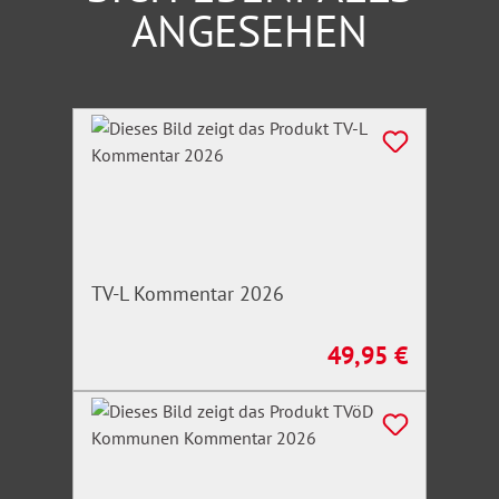
ANGESEHEN
Produktgalerie überspringen
TV-L Kommentar 2026
49,95 €
Regulärer Preis: