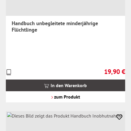
Handbuch unbegleitete minderjährige
Flüchtlinge
19,90 €
Preise
Regulärer Pr
inkl.
MwSt.
In den Warenkorb
zzgl.
Versandkosten
zum Produkt