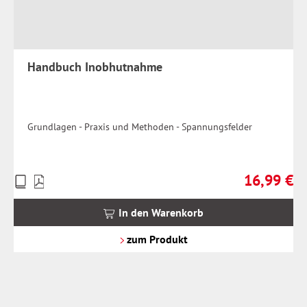
Handbuch Inobhutnahme
Grundlagen - Praxis und Methoden - Spannungsfelder
16,99 €
Preise
Regulärer Pr
inkl.
MwSt.
In den Warenkorb
zzgl.
Versandkosten
zum Produkt