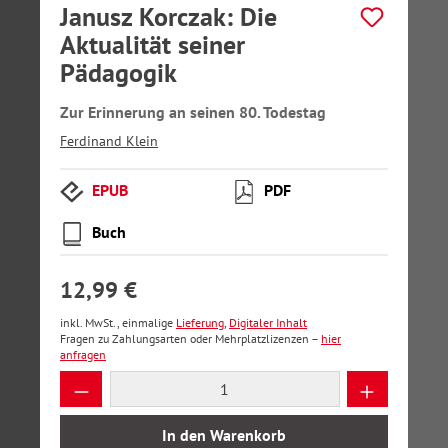
Janusz Korczak: Die
Aktualität seiner
Pädagogik
Zur Erinnerung an seinen 80. Todestag
Ferdinand Klein
EPUB
PDF
Buch
12,99 €
inkl. MwSt., einmalige
Lieferung
,
Digitaler Inhalt
Fragen zu Zahlungsarten oder Mehrplatzlizenzen –
hier
anfragen
Produkt Anzahl: Gib den gewünschten Wer
In den Warenkorb