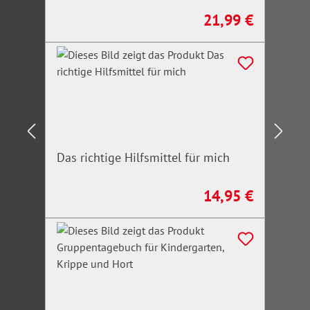
21,99 €
Regulärer Preis:
Das richtige Hilfsmittel für mich
14,95 €
Regulärer Preis: