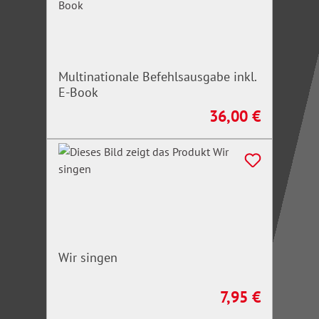
Multinationale Befehlsausgabe inkl.
E-Book
36,00 €
Regulärer Preis:
Wir singen
7,95 €
Regulärer Preis: