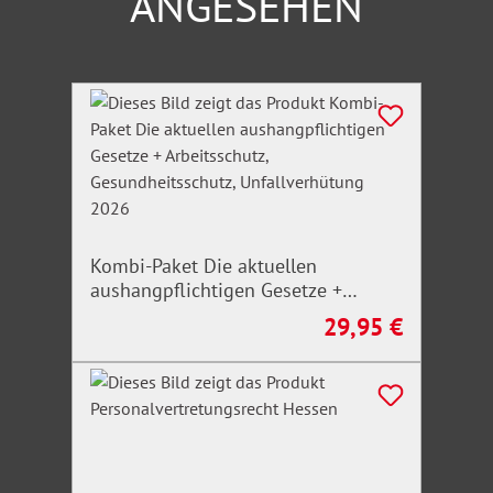
ANGESEHEN
Produktgalerie überspringen
Kombi-Paket Die aktuellen
aushangpflichtigen Gesetze +
Arbeitsschutz, Gesundheitsschutz,
29,95 €
Regulärer Preis:
Unfallverhütung 2026