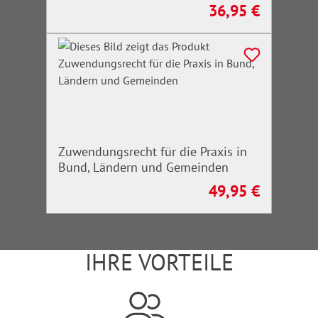
36,95 €
Regulärer Preis:
Zuwendungsrecht für die Praxis in
Bund, Ländern und Gemeinden
49,95 €
Regulärer Preis:
IHRE VORTEILE