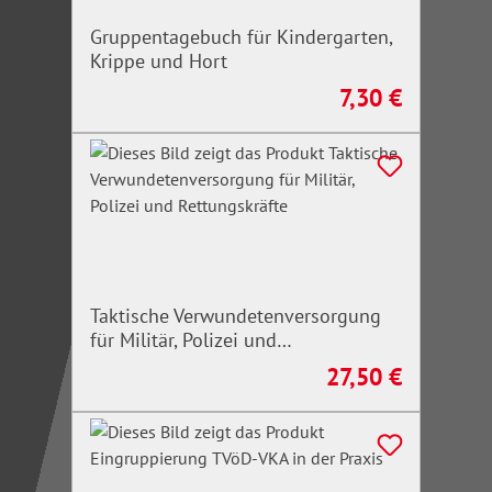
Gruppentagebuch für Kindergarten,
Krippe und Hort
7,30 €
Regulärer Preis:
Taktische Verwundetenversorgung
für Militär, Polizei und
Rettungskräfte
27,50 €
Regulärer Preis: