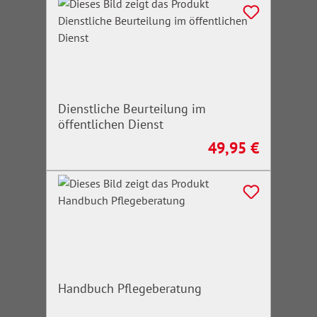
Dienstliche Beurteilung im
öffentlichen Dienst
49,95 €
Regulärer Preis:
Handbuch Pflegeberatung