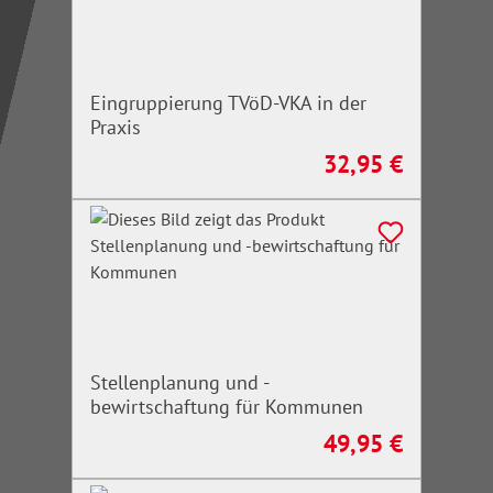
Eingruppierung TVöD-VKA in der
Praxis
32,95 €
Regulärer Preis:
Stellenplanung und -
bewirtschaftung für Kommunen
49,95 €
Regulärer Preis: