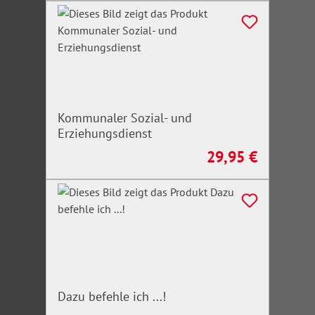
Kommunaler Sozial- und
Erziehungsdienst
29,95 €
Regulärer Preis:
Dazu befehle ich ...!