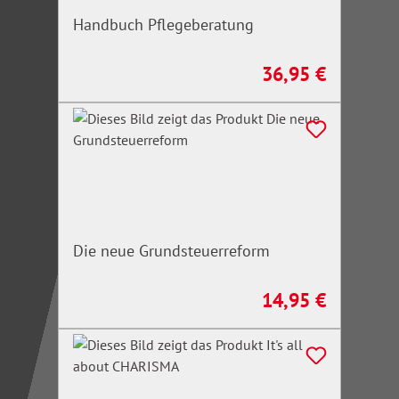
Handbuch Pflegeberatung
36,95 €
Regulärer Preis:
Die neue Grundsteuerreform
14,95 €
Regulärer Preis: