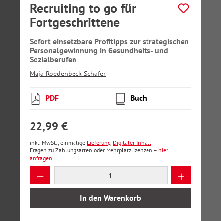
Recruiting to go für
Fortgeschrittene
Sofort einsetzbare Profitipps zur strategischen
Personalgewinnung in Gesundheits- und
Sozialberufen
Maja Roedenbeck Schäfer
PDF
Buch
22,99 €
inkl. MwSt., einmalige
Lieferung
,
Digitaler Inhalt
Fragen zu Zahlungsarten oder Mehrplatzlizenzen –
hier
anfragen
Produkt Anzahl: Gib den gewünschten Wer
In den Warenkorb