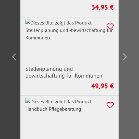
34,95 €
Regulärer Preis:
Stellenplanung und -
bewirtschaftung für Kommunen
49,95 €
Regulärer Preis: