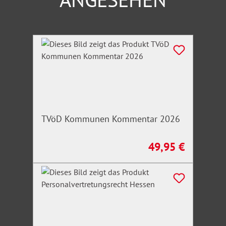
Produktgalerie überspringen
TVöD Kommunen Kommentar 2026
49,95 €
Regulärer Preis: