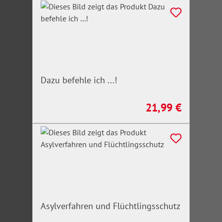
Dazu befehle ich ...!
21,99 €
Regulärer Preis:
Asylverfahren und Flüchtlingsschutz