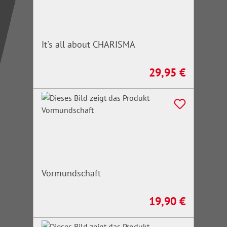
It's all about CHARISMA
29,95 €
Regulärer Preis:
Vormundschaft
19,90 €
Regulärer Preis: