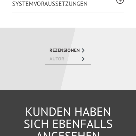
SYSTEMVORAUSSETZUNGEN
eines solchen nachhaltigen Recruiting-Prozesses:
Vorstellung neuer Ideen und aktueller Methoden
ohne von zu viel Theorie erschlagen zu werden.
Beispiele, Musterformulierungen, Abbildungen
und Interviews mit Praktikern zeigen, wie es
REZENSIONEN
geht.
AUTOR
Konkrete Tipps zum Soforteinsatz bringen
unmittelbare Erfolgserlebnisse.
Mit weiterführenden Infos unter:
www.WALHALLA.de/recruiting
KUNDEN HABEN
SICH EBENFALLS
ANGESEHEN