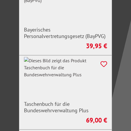
Bayerisches
Personalvertretungsgesetz (BayPVG)
39,95 €
Regulärer Preis:
Taschenbuch für die
Bundeswehrverwaltung Plus
69,00 €
Regulärer Preis: