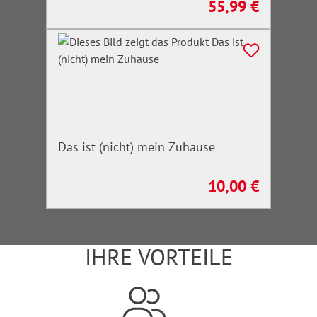
55,99 €
Regulärer Preis:
Das ist (nicht) mein Zuhause
10,00 €
Regulärer Preis:
IHRE VORTEILE