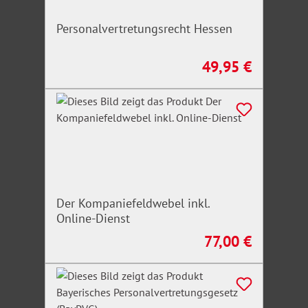
Personalvertretungsrecht Hessen
49,95 €
Regulärer Preis:
Der Kompaniefeldwebel inkl.
Online-Dienst
77,00 €
Regulärer Preis: