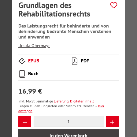
Grundlagen des
Rehabilitationsrechts
Das Leistungsrecht für behinderte und von
Behinderung bedrohte Menschen verstehen
und anwenden
Ursula Obermayr
EPUB
PDF
Buch
16,99 €
inkl. MwSt., einmalige
Lieferung
,
Digitaler Inhalt
Fragen zu Zahlungsarten oder Mehrplatzlizenzen –
hier
anfragen
Produkt Anzahl: Gib den gewünschten Wer
In den Warenkorb