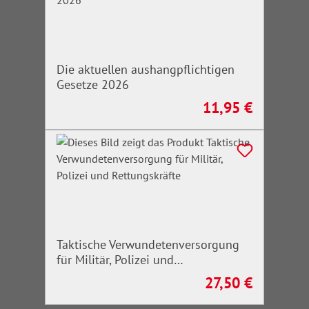
Die aktuellen aushangpflichtigen
Gesetze 2026
11,95 €
Regulärer Preis:
Taktische Verwundetenversorgung
für Militär, Polizei und
Rettungskräfte
27,50 €
Regulärer Preis: