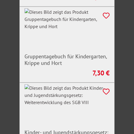
Unfallverhütung 2026
Gruppentagebuch für Kindergarten,
Krippe und Hort
7,30 €
Regulärer Preis:
Kinder- und Jugendstärkungsgesetz: