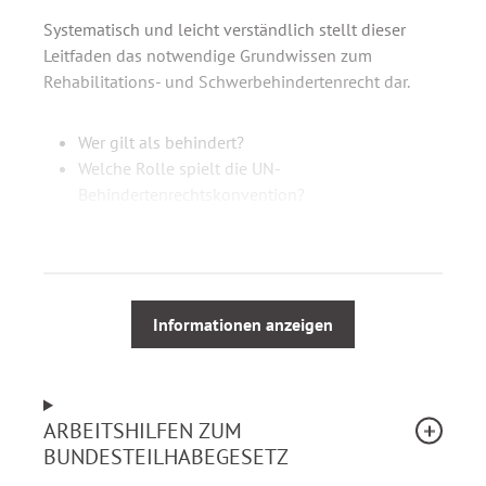
Systematisch und leicht verständlich stellt dieser
Leitfaden das notwendige Grundwissen zum
Rehabilitations- und Schwerbehindertenrecht dar.
Wer gilt als behindert?
Welche Rolle spielt die UN-
Behindertenrechtskonvention?
Unter welchen Voraussetzungen werden Reha-
Leistungen und Hilfsmittel gewährt?
Welcher Sozialleistungsträger ist zuständig?
Welche Ansprüche gehen vor?
Wie läuft die Bedarfserkennung und -ermittlung
Informationen anzeigen
ab?
Was bedeutet Teilhabeverfahren, was
Gesamtplanverfahren?
ARBEITSHILFEN ZUM
Wie wird Einkommen und Vermögen
BUNDESTEILHABEGESETZ
angerechnet?
Welche Vorteile bietet die Feststellung der