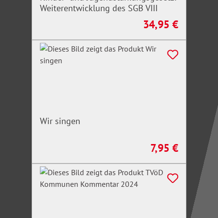
Weiterentwicklung des SGB VIII
34,95 €
Regulärer Preis:
Wir singen
7,95 €
Regulärer Preis: