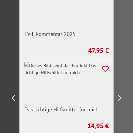
TV-L Kommentar 2025
47,95 €
Regulärer Preis:
Das richtige Hilfsmittel für mich
14,95 €
Regulärer Preis: