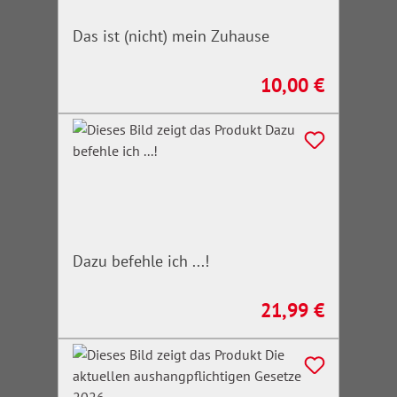
Das ist (nicht) mein Zuhause
10,00 €
Regulärer Preis:
Dazu befehle ich ...!
21,99 €
Regulärer Preis: