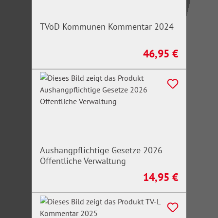
TVöD Kommunen Kommentar 2024
46,95 €
Regulärer Preis:
Aushangpflichtige Gesetze 2026
Öffentliche Verwaltung
14,95 €
Regulärer Preis: