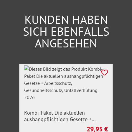
KUNDEN HABEN
SICH EBENFALLS
ANGESEHEN
Produktgalerie überspringen
Kombi-Paket Die aktuellen
aushangpflichtigen Gesetze +
Arbeitsschutz, Gesundheitsschutz,
29,95 €
Regulärer Preis: