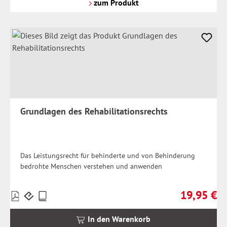
Versandkosten
zum Produkt
Grundlagen des Rehabilitationsrechts
Das Leistungsrecht für behinderte und von Behinderung
bedrohte Menschen verstehen und anwenden
19,95 €
Preise
Regulärer Pr
inkl.
MwSt.
In den Warenkorb
zzgl.