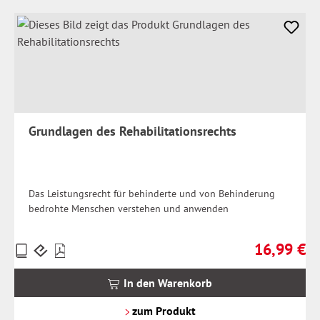
Grundlagen des Rehabilitationsrechts
Das Leistungsrecht für behinderte und von Behinderung
bedrohte Menschen verstehen und anwenden
16,99 €
Preise
Regulärer Pr
inkl.
MwSt.
In den Warenkorb
zzgl.
Versandkosten
zum Produkt