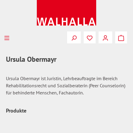
Zum Hauptinhalt springen
Du hast 0 Produkte
Ursula Obermayr
Ursula Obermayr ist Juristin, Lehrbeauftragte im Bereich
Rehabilitationsrecht und Sozialberaterin (Peer Counselorin)
für behinderte Menschen, Fachautorin.
Produkte