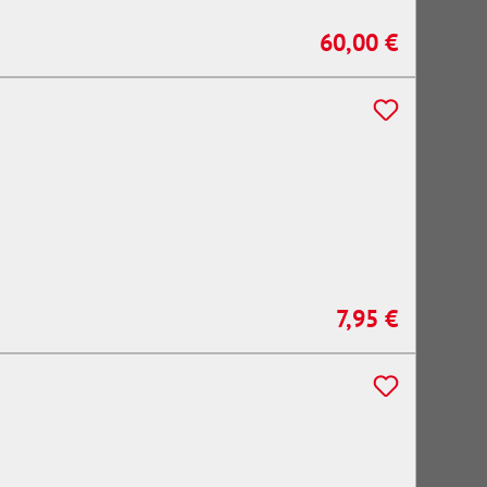
60,00 €
Regulärer Preis:
7,95 €
Regulärer Preis: