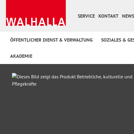
 Hauptinhalt springen
Zur Suche springen
Zur Hauptnavigation springen
SERVICE
KONTAKT
NEWS
ÖFFENTLICHER DIENST & VERWALTUNG
SOZIALES & GE
AKADEMIE
Bildergalerie überspringen