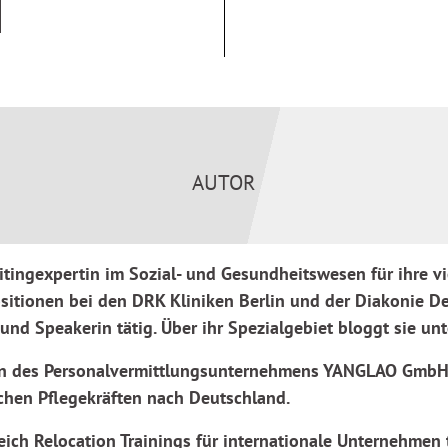
ation und das Verstehen
issverständnissen
ernehmen das interkulturelle
maßnahmen unterstützen das
äfte gut zu gestalten.
 Maßnahmen realistisch
AUTOR
ionalen Fachkräften, Mentoren
uitingexpertin im Sozial- und Gesundheitswesen für ihre 
en beteiligten Akteuren geben
hilfe ab.
itionen bei den DRK Kliniken Berlin und der Diakonie Deu
und Speakerin tätig. Über ihr Spezialgebiet bloggt sie un
rin des Personalvermittlungsunternehmens YANGLAO Gmb
schen Pflegekräften nach Deutschland.
reich Relocation Trainings für internationale Unternehmen 