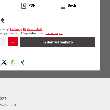
PDF
Buch
 €
inmalige
Lieferung
,
Digitaler Inhalt
lungsarten oder Mehrplatzlizenzen –
hier anfragen
 Anzahl: Gib den gewünschten Wert ein oder
In den Warenkorb
2023
erzeichen)