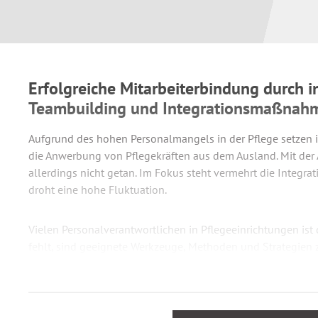
Erfolgreiche Mitarbeiterbindung durch in
Teambuilding und Integrationsmaßnah
Aufgrund des hohen Personalmangels in der Pflege setzen 
die Anwerbung von Pflegekräften aus dem Ausland. Mit der 
allerdings nicht getan. Im Fokus steht vermehrt die Integrat
droht eine hohe Fluktuation.
Vielen Personalverantwortlichen in Pflegeeinrichtungen ist 
fehlt, sind geeignete Werkzeuge, Methoden und Strategien z
und sozialen Integration. Hier hilft das Praxishandbuch
Betr
soziale Integration ausländischer Pflegekräfte
weiter: