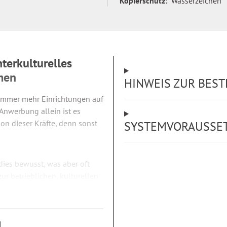
Kopierschutz:
Wasserzeichen
terkulturelles
men
HINWEIS ZUR BES
immer mehr Einrichtungen auf
Anwerbung allein ist es
ion dieser Kräfte, denn sonst
SYSTEMVORAUSSE
dies bewusst, was aber oft
ur betrieblichen, kulturellen
iebliche, kulturelle und