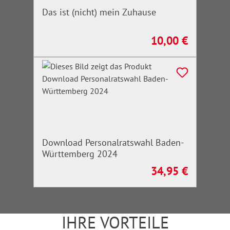
Das ist (nicht) mein Zuhause
10,00 €
Regulärer Preis:
Download Personalratswahl Baden-
Württemberg 2024
34,95 €
Regulärer Preis:
IHRE VORTEILE