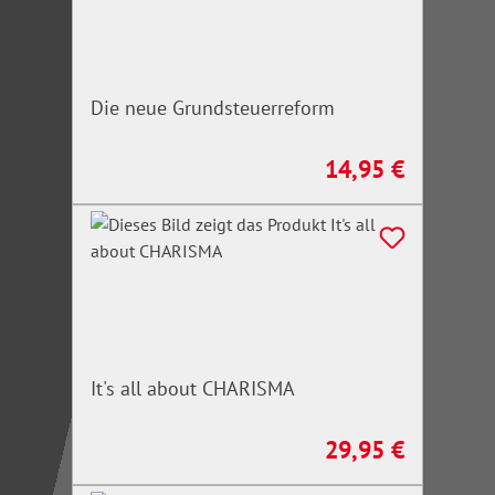
Die neue Grundsteuerreform
14,95 €
Regulärer Preis:
It's all about CHARISMA
29,95 €
Regulärer Preis: