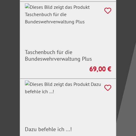
Taschenbuch für die
Bundeswehrverwaltung Plus
69,00 €
Regulärer Preis:
Dazu befehle ich ...!