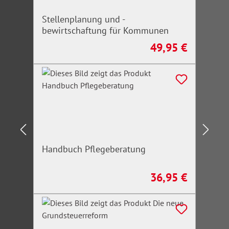
Stellenplanung und -
bewirtschaftung für Kommunen
49,95 €
Regulärer Preis:
Handbuch Pflegeberatung
36,95 €
Regulärer Preis: