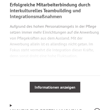
Erfolgreiche Mitarbeiterbindung durch
interkulturelles Teambuilding und
Integrationsmaßnahmen
Aufgrund des hohen Personalmangels in der Pflege
setzen immer mehr Einrichtungen auf die Anwerbung
von Pflegekräften aus dem Ausland. Mit der
Anwerbung allein ist es allerdings nicht getan. Im
Fokus steht vermehrt die Integration dieser Kräfte,
denn sonst droht eine hohe Fluktuation.
Vielen Personalverantwortlichen in
Pflegeeinrichtungen ist dies bewusst, was aber oft
fehlt, sind geeignete Werkzeuge, Methoden und
Strategien zur betrieblichen, kulturellen und sozialen
Informationen anzeigen
Integration. Hier hilft das Praxishandbuch
Betriebliche, kulturelle und soziale Integration
ausländischer Pflegekräfte
weiter: