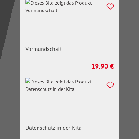
Vormundschaft
19,90 €
Regulärer Preis:
Datenschutz in der Kita