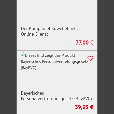
Der Kompaniefeldwebel inkl.
Online-Dienst
77,00 €
Regulärer Preis:
Bayerisches
Personalvertretungsgesetz (BayPVG)
39,95 €
Regulärer Preis: