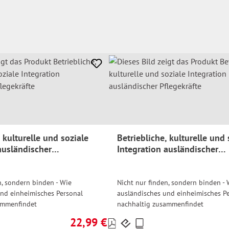
, kulturelle und soziale
Betriebliche, kulturelle und 
ausländischer
Integration ausländischer
Pflegekräfte
n, sondern binden - Wie
Nicht nur finden, sondern binden - 
und einheimisches Personal
ausländisches und einheimisches P
ammenfindet
nachhaltig zusammenfindet
22,99 €
Preise
Regulärer Preis: