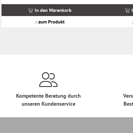
inkl.
inkl.
MwSt.
MwSt.
In den Warenkorb
zzgl.
zzgl.
Versandkosten
Versandkosten
zum Produkt
Kompetente Beratung durch
Vers
unseren Kundenservice
Bes