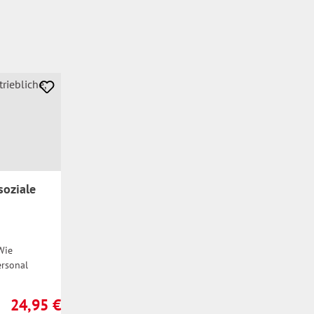
soziale
Wie
ersonal
24,95 €
Regulärer Preis: