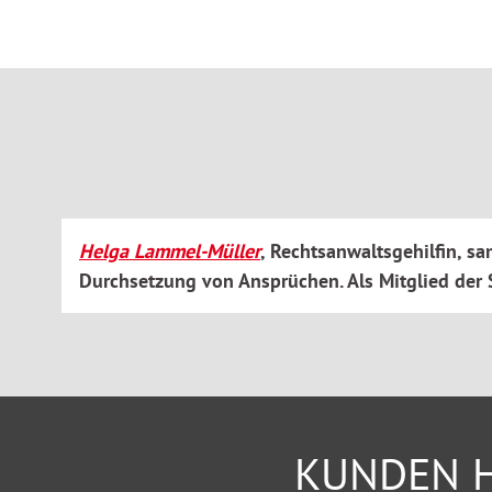
Finanzierung des Lebensunterhalts (Krankengeld, Bürg
Schwerbehinderung
Erwerbsminderungsrente
Rückkehr in den Beruf
Helga Lammel-Müller
, Rechtsanwaltsgehilfin, 
Durchsetzung von Ansprüchen. Als Mitglied der 
KUNDEN H