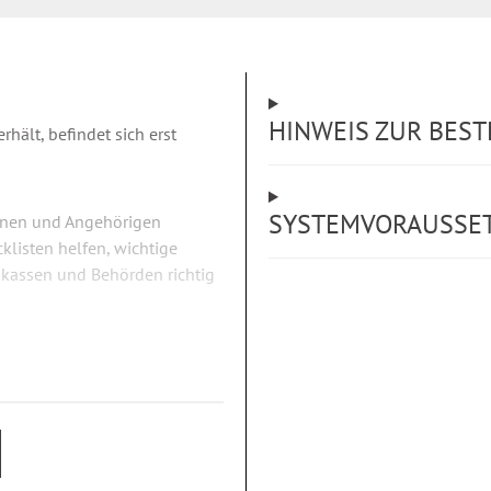
HINWEIS ZUR BES
hält, befindet sich erst
SYSTEMVORAUSSE
fenen und Angehörigen
klisten helfen, wichtige
nkassen und Behörden richtig
he Informationen: