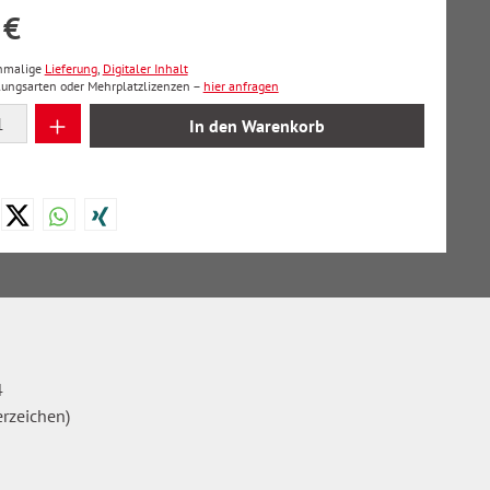
 €
inmalige
Lieferung
,
Digitaler Inhalt
lungsarten oder Mehrplatzlizenzen –
hier anfragen
 Anzahl: Gib den gewünschten Wert ein oder
In den Warenkorb
4
erzeichen)