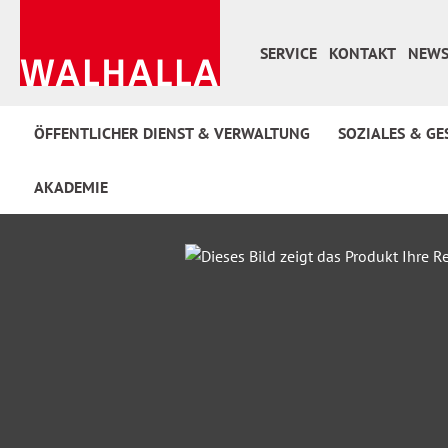
 Hauptinhalt springen
Zur Suche springen
Zur Hauptnavigation springen
SERVICE
KONTAKT
NEWS
ÖFFENTLICHER DIENST & VERWALTUNG
SOZIALES & GE
AKADEMIE
Bildergalerie überspringen