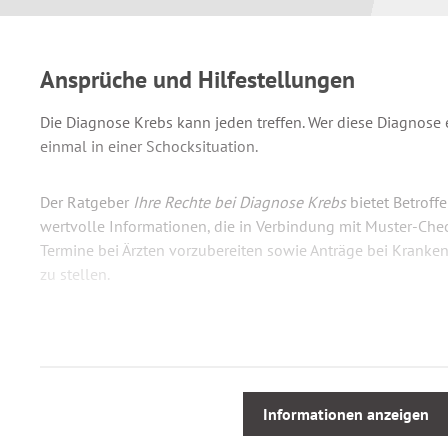
Ansprüche und Hilfestellungen
Die Diagnose Krebs kann jeden treffen. Wer diese Diagnose er
einmal in einer Schocksituation.
Der Ratgeber
Ihre Rechte bei Diagnose Krebs
bietet Betrof
wertvolle Informationen, die in Verbindung mit Muster-Chec
Termine bei Ärzten vorzubereiten sowie Anträge bei Kranke
zu stellen.
Verständlich und einfühlsam vermittelt die Autorin hilfreic
Praktische Tipps für die Krebsbehandlung
Zuzahlungsbefreiung und Krankentransport
Informationen anzeigen
Anschlussheilbehandlung und Rehabilitation