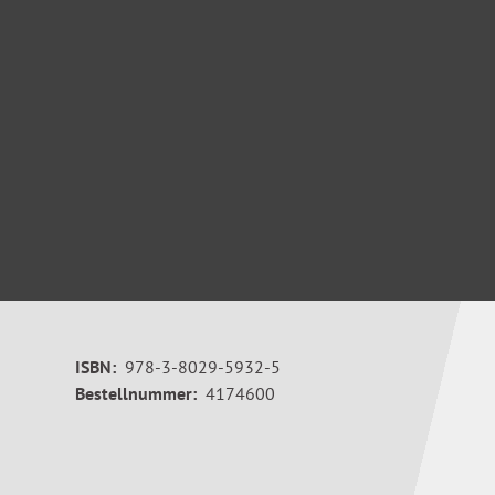
ISBN:
978-3-8029-5932-5
Bestellnummer:
4174600