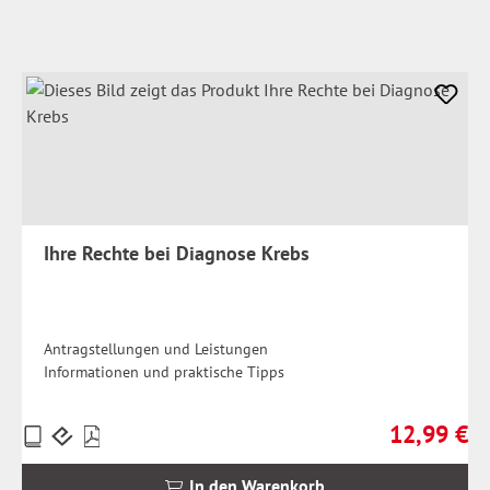
Ihre Rechte bei Diagnose Krebs
Antragstellungen und Leistungen
Informationen und praktische Tipps
12,99 €
Preise
Regulärer Pr
inkl.
MwSt.
In den Warenkorb