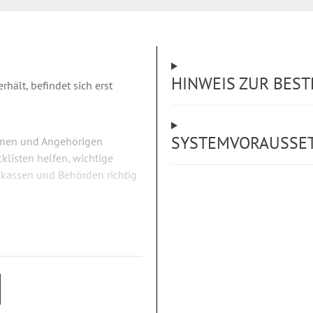
HINWEIS ZUR BES
hält, befindet sich erst
SYSTEMVORAUSSE
fenen und Angehörigen
klisten helfen, wichtige
nkassen und Behörden richtig
he Informationen: