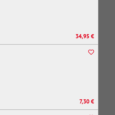
34,95 €
Regulärer Preis:
7,30 €
Regulärer Preis: