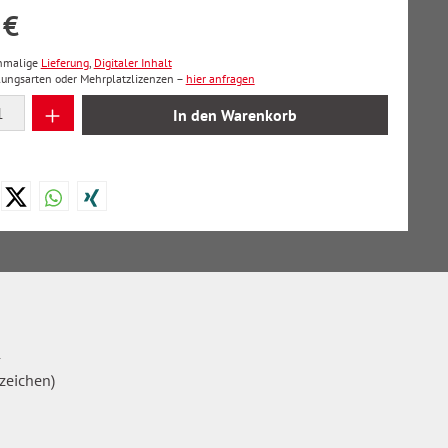
 €
inmalige
Lieferung
,
Digitaler Inhalt
lungsarten oder Mehrplatzlizenzen –
hier anfragen
 Anzahl: Gib den gewünschten Wert ein oder
In den Warenkorb
4
zeichen)