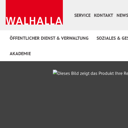
 Hauptinhalt springen
Zur Suche springen
Zur Hauptnavigation springen
SERVICE
KONTAKT
NEWS
ÖFFENTLICHER DIENST & VERWALTUNG
SOZIALES & GE
AKADEMIE
Bildergalerie überspringen