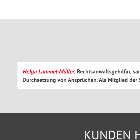
Finanzierung des Lebensunterhalts (Krankengeld, Bürg
Schwerbehinderung
Erwerbsminderungsrente
Rückkehr in den Beruf
Helga Lammel-Müller
, Rechtsanwaltsgehilfin, 
Durchsetzung von Ansprüchen. Als Mitglied der 
KUNDEN H