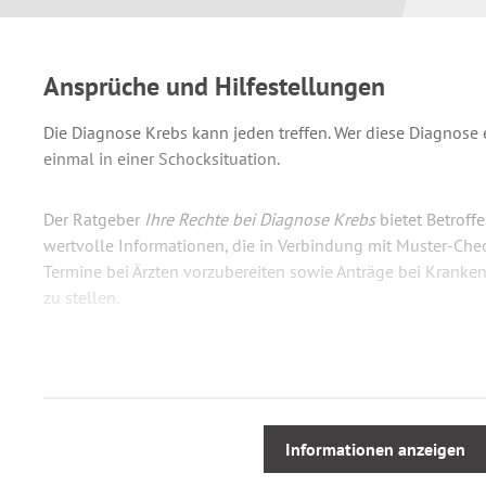
Ansprüche und Hilfestellungen
Die Diagnose Krebs kann jeden treffen. Wer diese Diagnose er
einmal in einer Schocksituation.
Der Ratgeber
Ihre Rechte bei Diagnose Krebs
bietet Betrof
wertvolle Informationen, die in Verbindung mit Muster-Chec
Termine bei Ärzten vorzubereiten sowie Anträge bei Kranke
zu stellen.
Verständlich und einfühlsam vermittelt die Autorin hilfreic
Praktische Tipps für die Krebsbehandlung
Zuzahlungsbefreiung und Krankentransport
Informationen anzeigen
Anschlussheilbehandlung und Rehabilitation