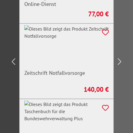
Online-Dienst
77,00 €
Regulärer Preis:
Zeitschrift Notfallvorsorge
140,00 €
Regulärer Preis: