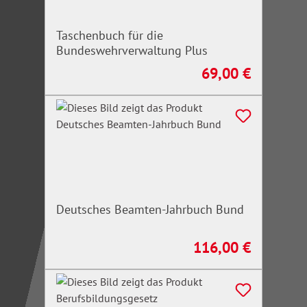
Taschenbuch für die
Bundeswehrverwaltung Plus
69,00 €
Regulärer Preis:
Deutsches Beamten-Jahrbuch Bund
116,00 €
Regulärer Preis: