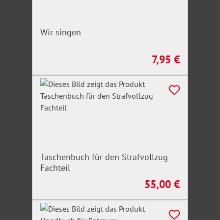
Wir singen
7,95 €
Regulärer Preis:
Taschenbuch für den Strafvollzug
Fachteil
55,00 €
Regulärer Preis: