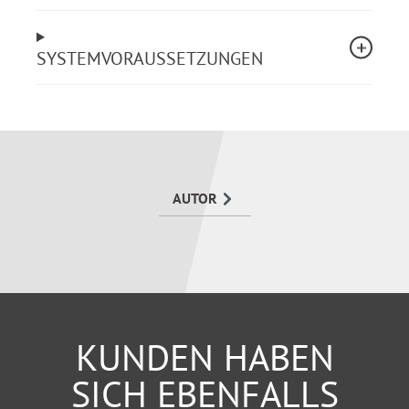
Finanzierungslösungen in der Praxis aussehen
können. Sie beantwortet Fragen wie:
SYSTEMVORAUSSETZUNGEN
Wie finde ich die richtige Immobilie und die
beste Beratung für mich?
Welche Finanzierung ist für mich optimal?
Welche Chancen und Risiken stecken in
Immobilieninvestments?
Wie viel Versicherungsschutz muss sein und was
AUTOR
kann steuerlich abgesetzt werden?
KUNDEN HABEN
SICH EBENFALLS