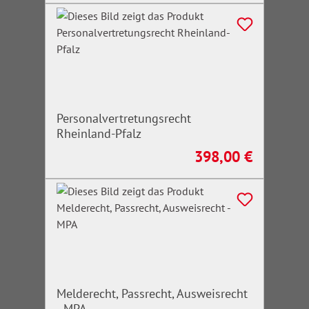
Personalvertretungsrecht
Rheinland-Pfalz
398,00 €
Regulärer Preis:
Melderecht, Passrecht, Ausweisrecht
- MPA