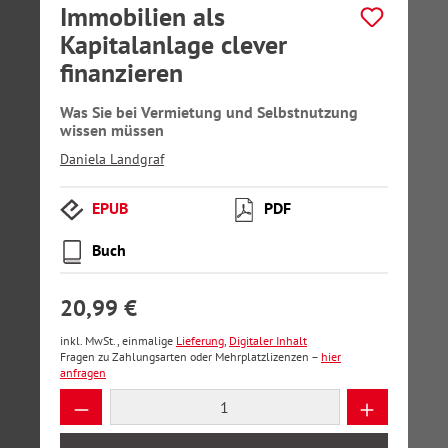
Immobilien als
Kapitalanlage clever
finanzieren
Was Sie bei Vermietung und Selbstnutzung
wissen müssen
Daniela Landgraf
EPUB
PDF
Buch
20,99 €
inkl. MwSt., einmalige
Lieferung
,
Digitaler Inhalt
Fragen zu Zahlungsarten oder Mehrplatzlizenzen –
hier
anfragen
Produkt Anzahl: Gib den gewünschten Wer