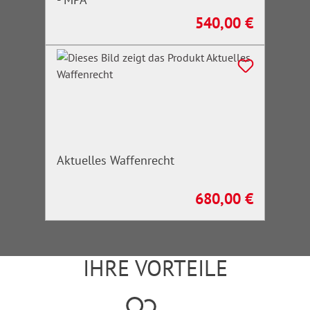
540,00 €
Regulärer Preis:
Aktuelles Waffenrecht
680,00 €
Regulärer Preis:
IHRE VORTEILE