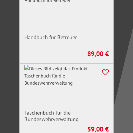
Handbuch für Betreuer
89,00 €
Regulärer Preis:
Taschenbuch für die
Bundeswehrverwaltung
59,00 €
Regulärer Preis: