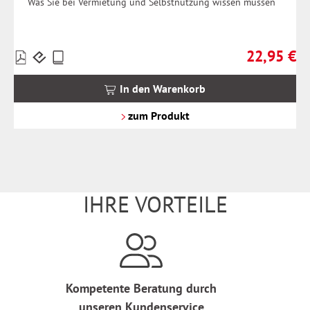
Was Sie bei Vermietung und Selbstnutzung wissen müssen
22,95 €
Preise
Regulärer Pr
inkl.
MwSt.
In den Warenkorb
zzgl.
Versandkosten
zum Produkt
IHRE VORTEILE
Kompetente Beratung durch
unseren Kundenservice