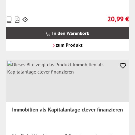
20,99 €
Preise
Regulärer Pr
inkl.
MwSt.
In den Warenkorb
zzgl.
Versandkosten
zum Produkt
Immobilien als Kapitalanlage clever finanzieren