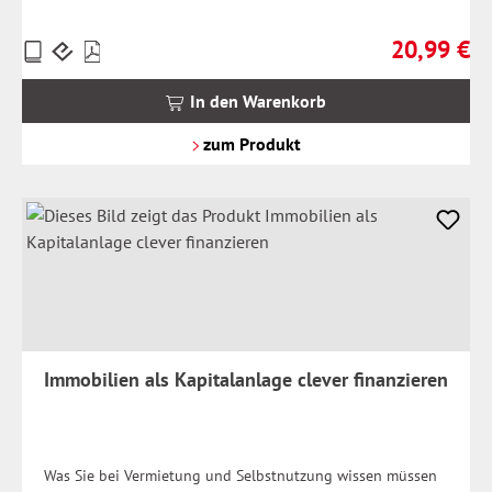
20,99 €
Preise
Regulärer Pr
inkl.
MwSt.
In den Warenkorb
zzgl.
Versandkosten
zum Produkt
Immobilien als Kapitalanlage clever finanzieren
Was Sie bei Vermietung und Selbstnutzung wissen müssen