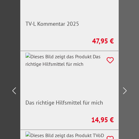
TV-L Kommentar 2025
47,95 €
Regulärer Preis:
Das richtige Hilfsmittel für mich
14,95 €
Regulärer Preis: