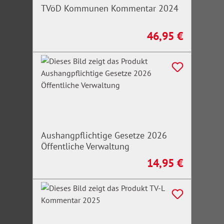
TVöD Kommunen Kommentar 2024
46,95 €
Regulärer Preis:
Aushangpflichtige Gesetze 2026
Öffentliche Verwaltung
14,95 €
Regulärer Preis: