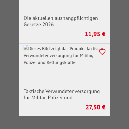
Die aktuellen aushangpflichtigen
Gesetze 2026
11,95 €
Regulärer Preis:
Taktische Verwundetenversorgung
für Militär, Polizei und
Rettungskräfte
27,50 €
Regulärer Preis: