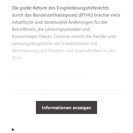
Die große Reform des Eingliederungshilferechts
durch das Bundesteilhabegesetz (BTHG) brachte viele
inhaltliche und strukturelle Änderungen für die
Betroffenen, die Leistungsanbieter und
Kostenträger. Dieses Seminar nimmt die Rechte und
Leistungsansprüche von Erwachsenen mit
Behinderung und Kindern und Jugendlichen in den
Blick.
Weitere Informationen zum Webinar ...
Aus dem Webinarinhalt
Neuer Behindertenbegriff
Informationen anzeigen
Grundsätze des Teilhabe- und Reha-Rechts
(Bedarfserkennung, Bedarfsermittlung und
mögliche Instrumente)
Mögliche Leistungen, Leistungsgruppen