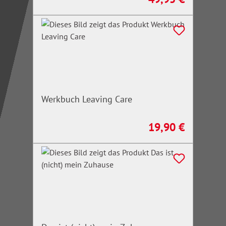
Werkbuch Leaving Care
19,90 €
Regulärer Preis: