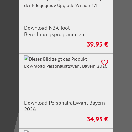
Download NBA-Tool
Berechnungsprogramm zur
Ermittlung der Pflegegrade Upgrade
39,95 €
Regulärer Preis:
Version 5.1
Download Personalratswahl Bayern
2026
34,95 €
Regulärer Preis: