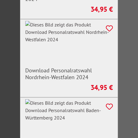
34,95 €
Regulärer Preis:
Download Personalratswahl
Nordrhein-Westfalen 2024
34,95 €
Regulärer Preis: