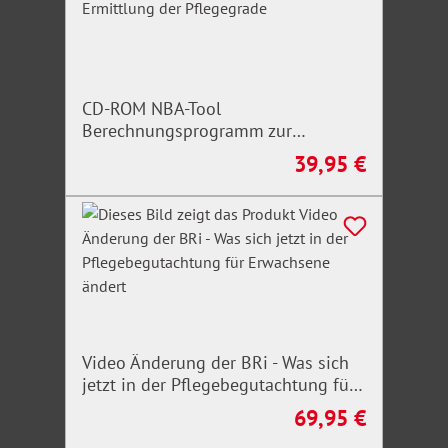
CD-ROM NBA-Tool
Berechnungsprogramm zur
Ermittlung der Pflegegrade
39,95 €
Regulärer Preis:
Video Änderung der BRi - Was sich
jetzt in der Pflegebegutachtung für
Erwachsene ändert
69,95 €
Regulärer Preis: