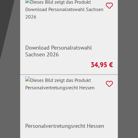
Download Personalratswahl
Sachsen 2026
34,95 €
Regulärer Preis:
Personalvertretungsrecht Hessen