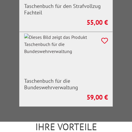
Taschenbuch für den Strafvollzug
Fachteil
55,00 €
Regulärer Preis:
Taschenbuch für die
Bundeswehrverwaltung
59,00 €
Regulärer Preis:
IHRE VORTEILE