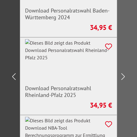
Download Personalratswahl Baden-
Württemberg 2024
34,95 €
Regulärer Preis:
Download Personalratswahl
Rheinland-Pfalz 2025
34,95 €
Regulärer Preis: