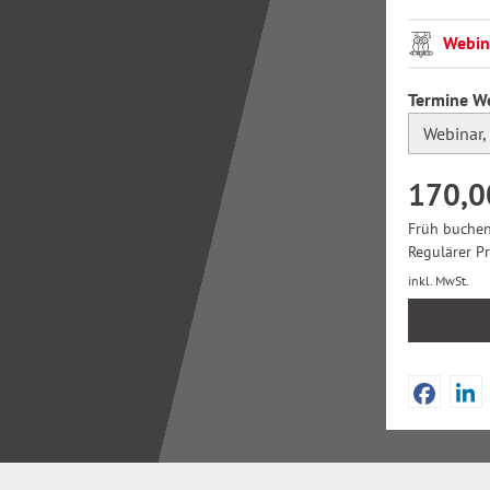
Webin
Termine W
170,0
Früh buchen
Regulärer P
inkl. MwSt.