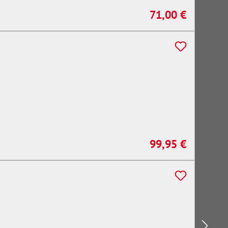
71,00 €
Regulärer Preis:
99,95 €
Regulärer Preis: