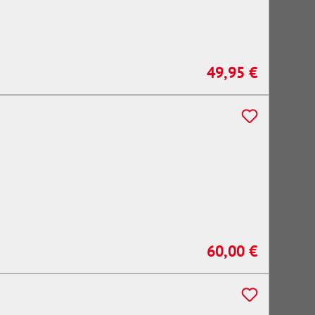
49,95 €
Regulärer Preis:
60,00 €
Regulärer Preis: