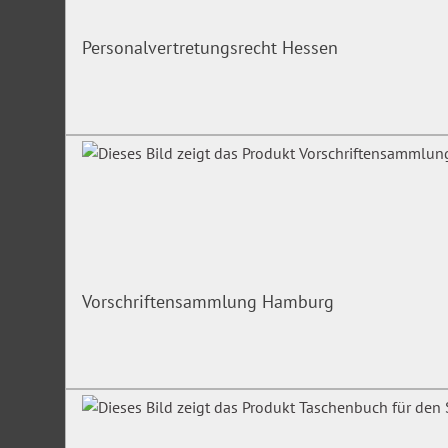
Betreuungsbehörden, Mitarbeiter in Sozialdiensten in Kra
Einrichtungen, Anwälte, die im Sozial- und Pflegerecht tätig 
Personalvertretungsrecht Hessen
Unsere Expertin
Carmen P. Baake
, Diplomökonomin, beratende Volkswirtin i
ambulanten Pflege, Sozialversicherungsfachangestellte, Fac
Irrtümer/Änderungen vorbehalten
Vorschriftensammlung Hamburg