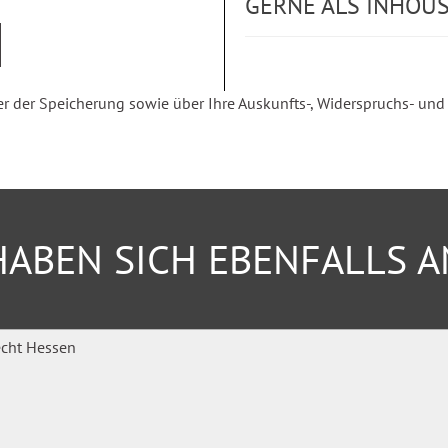
GERNE ALS INHOU
der Speicherung sowie über Ihre Auskunfts-, Widerspruchs- und Be
 Kriterien im Detail
ABEN SICH EBENFALLS 
des Grundlagenwebinars
 haben oder bereits
rechnung einarbeiten möchten
 Gutachter z. B. des
e Einsteiger in die Beratung
tellen in Kommunen oder bei
er / Betreuungsvereine /