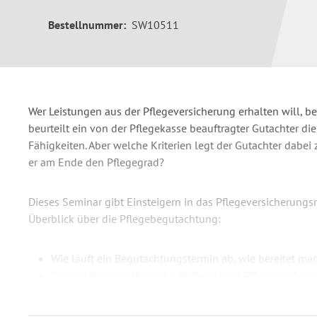
Bestellnummer:
SW10511
Wer Leistungen aus der Pflegeversicherung erhalten will, b
beurteilt ein von der Pflegekasse beauftragter Gutachter di
Fähigkeiten. Aber welche Kriterien legt der Gutachter dabe
er am Ende den Pflegegrad?
Dieses Seminar gibt Einsteigern in das Pflegeversicherungs
Überblick über die Pflegebegutachtung:
Wie läuft ein Begutachtungstermin ab, wie bereitet ma
Welche Bereiche (Module) fließen in die Pflegegraderm
sie gewichtet?
Welche Kriterien innerhalb der einzelnen Module werd