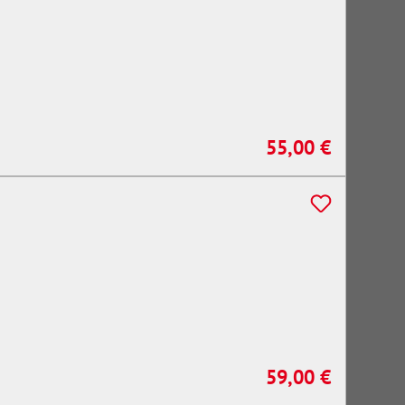
55,00 €
Regulärer Preis:
59,00 €
Regulärer Preis: