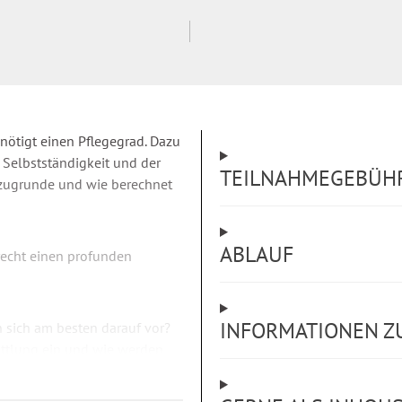
enötigt einen Pflegegrad. Dazu
e Selbstständigkeit und der
TEILNAHMEGEBÜH
i zugrunde und wie berechnet
ABLAUF
recht einen profunden
INFORMATIONEN Z
n sich am besten darauf vor?
ittlung ein und wie werden
en geprüft?