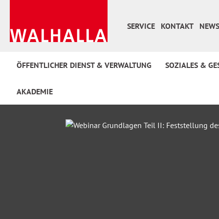
 Hauptinhalt springen
Zur Suche springen
Zur Hauptnavigation springen
SERVICE
KONTAKT
NEWS
ÖFFENTLICHER DIENST & VERWALTUNG
SOZIALES & GE
AKADEMIE
Bildergalerie überspringen