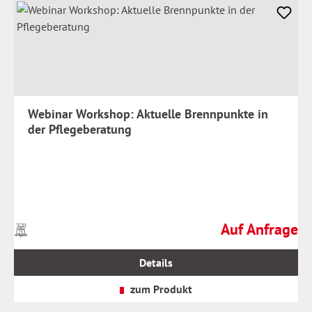
Webinar Workshop: Aktuelle Brennpunkte in
der Pflegeberatung
Auf Anfrage
Preise
Regulärer Preis:
inkl.
MwSt.
Details
zzgl.
Versandkosten
zum Produkt