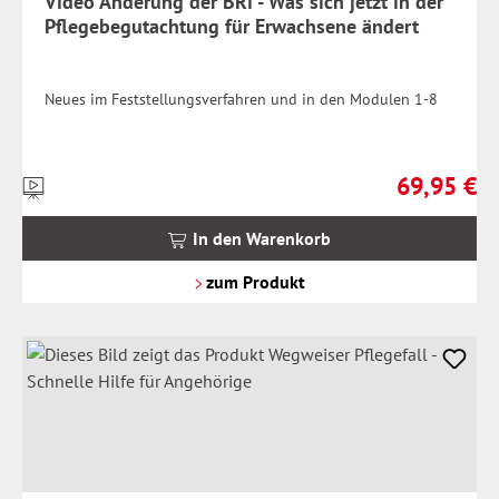
Video Änderung der BRi - Was sich jetzt in der
Pflegebegutachtung für Erwachsene ändert
Neues im Feststellungsverfahren und in den Modulen 1-8
69,95 €
Preise
Regulärer Pr
inkl.
MwSt.
In den Warenkorb
zzgl.
Versandkosten
zum Produkt