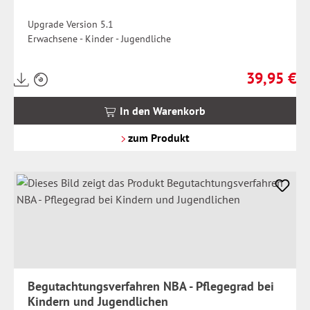
Upgrade Version 5.1
Erwachsene - Kinder - Jugendliche
39,95 €
Preise
Regulärer Pr
inkl.
MwSt.
In den Warenkorb
zzgl.
Versandkosten
zum Produkt
Begutachtungsverfahren NBA - Pflegegrad bei
Kindern und Jugendlichen