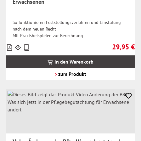
Erwachsenen
So funktionieren Feststellungsverfahren und Einstufung
nach dem neuen Recht
Mit Praxisbeispielen zur Berechnung
29,95 €
Preise
Regulärer Pr
inkl.
MwSt.
In den Warenkorb
zzgl.
Versandkosten
zum Produkt