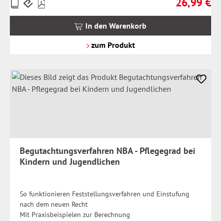
26,99 €
Preise
Regulärer Pr
inkl.
MwSt.
In den Warenkorb
zzgl.
Versandkosten
zum Produkt
Begutachtungsverfahren NBA - Pflegegrad bei
Kindern und Jugendlichen
So funktionieren Feststellungsverfahren und Einstufung
nach dem neuen Recht
Mit Praxisbeispielen zur Berechnung