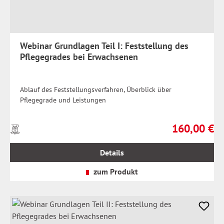
Webinar Grundlagen Teil I: Feststellung des
Pflegegrades bei Erwachsenen
Ablauf des Feststellungsverfahren, Überblick über
Pflegegrade und Leistungen
160,00 €
Preise
Regulärer Prei
inkl.
MwSt.
Details
zzgl.
Versandkosten
zum Produkt