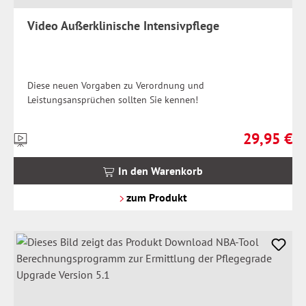
Video Außerklinische Intensivpflege
Diese neuen Vorgaben zu Verordnung und
Leistungsansprüchen sollten Sie kennen!
29,95 €
Preise
Regulärer Pr
inkl.
MwSt.
In den Warenkorb
zzgl.
Versandkosten
zum Produkt