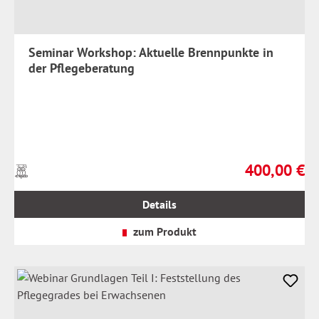
Seminar Workshop: Aktuelle Brennpunkte in
der Pflegeberatung
400,00 €
Preise
Regulärer Prei
inkl.
MwSt.
Details
zzgl.
Versandkosten
zum Produkt