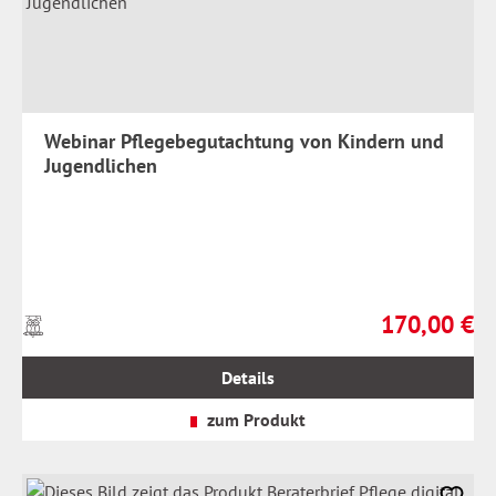
Webinar Pflegebegutachtung von Kindern und
Jugendlichen
170,00 €
Preise
Regulärer Prei
inkl.
MwSt.
Details
zzgl.
Versandkosten
zum Produkt