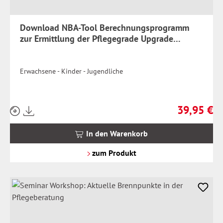
Download NBA-Tool Berechnungsprogramm
zur Ermittlung der Pflegegrade Upgrade
Version 5.1
Erwachsene - Kinder - Jugendliche
39,95 €
Preise
Regulärer Pr
inkl.
MwSt.
In den Warenkorb
zzgl.
Versandkosten
zum Produkt