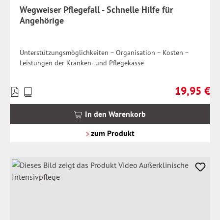
Wegweiser Pflegefall - Schnelle Hilfe für
Angehörige
Unterstützungsmöglichkeiten – Organisation – Kosten –
Leistungen der Kranken- und Pflegekasse
19,95 €
Preise
Regulärer Pr
inkl.
MwSt.
In den Warenkorb
zzgl.
Versandkosten
zum Produkt