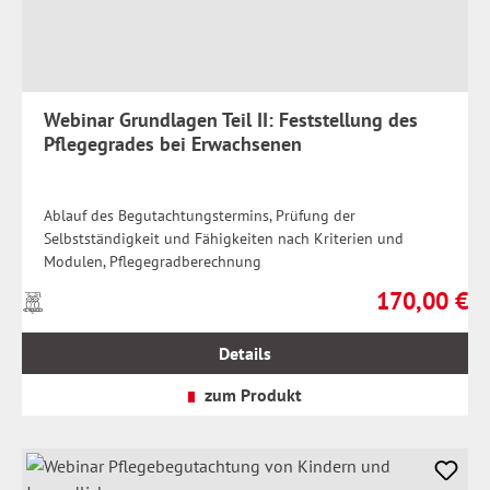
Webinar Grundlagen Teil II: Feststellung des
Pflegegrades bei Erwachsenen
Ablauf des Begutachtungstermins, Prüfung der
Selbstständigkeit und Fähigkeiten nach Kriterien und
Modulen, Pflegegradberechnung
170,00 €
Preise
Regulärer Prei
inkl.
MwSt.
Details
zzgl.
Versandkosten
zum Produkt