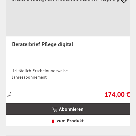
Beraterbrief Pflege digital
14-täglich Erscheinungsweise
Jahresabonnement
174,00 €
Preise
Regulärer Prei
inkl.
MwSt.
Abonnieren
zzgl.
Versandkosten
zum Produkt