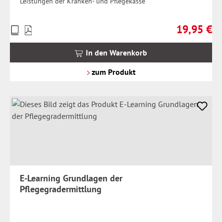
Leistungen der Kranken- und Pflegekasse
19,95 €
Preise
Regulärer Pr
inkl.
MwSt.
In den Warenkorb
zzgl.
Versandkosten
zum Produkt
E-Learning Grundlagen der
Pflegegradermittlung