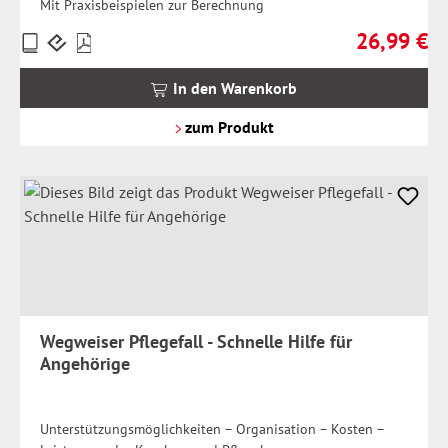
Mit Praxisbeispielen zur Berechnung
26,99 €
Preise
Regulärer Pr
inkl.
MwSt.
In den Warenkorb
zzgl.
Versandkosten
zum Produkt
Wegweiser Pflegefall - Schnelle Hilfe für
Angehörige
Unterstützungsmöglichkeiten – Organisation – Kosten –