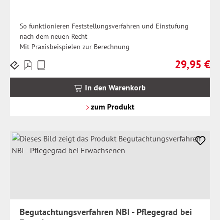
So funktionieren Feststellungsverfahren und Einstufung
nach dem neuen Recht
Mit Praxisbeispielen zur Berechnung
29,95 €
Preise
Regulärer Pr
inkl.
MwSt.
In den Warenkorb
zzgl.
Versandkosten
zum Produkt
Begutachtungsverfahren NBI - Pflegegrad bei