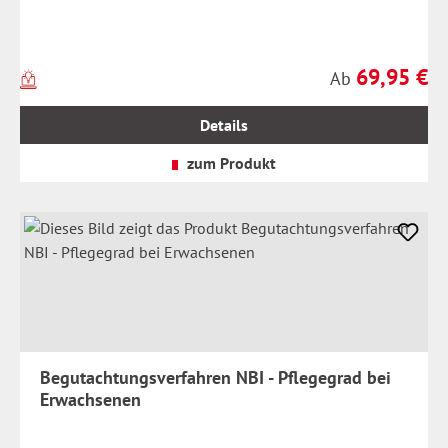
69,95 €
Preise
Regulärer Preis
Ab
inkl.
MwSt.
Details
zzgl.
Versandkosten
zum Produkt
Begutachtungsverfahren NBI - Pflegegrad bei
Erwachsenen