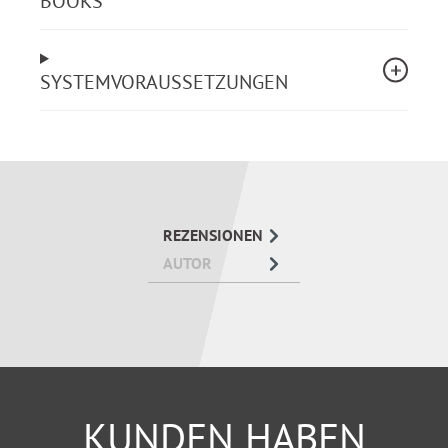
BOOKS
Welche Kriterien werden geprüft?
Worauf kommt es bei der Bewertung der
einzelnen Kriterien im NBI an?
SYSTEMVORAUSSETZUNGEN
Welche Stolpersteine sind während der
Begutachtung zu erwarten und wie können Leser
diese vermeiden?
Wie wird der Pflegegrad berechnet?
Welche Leistungen je Pflegegrad sind möglich?
Was muss der Versorgungsplan enthalten?
Was passiert nach der Begutachtung?
REZENSIONEN
AUTOR
Anhand von fünf Fallbeispielen wird aufgezeigt,
welche Ergebnisse bei einer Begutachtung mithilfe
des neuen Begutachtungsinstruments (NBI) zu
erwarten sind.
KUNDEN HABEN