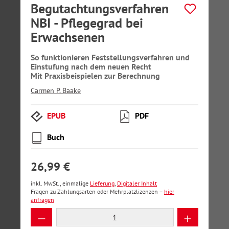
Begutachtungsverfahren
NBI - Pflegegrad bei
Erwachsenen
So funktionieren Feststellungsverfahren und
Einstufung nach dem neuen Recht
Mit Praxisbeispielen zur Berechnung
Carmen P. Baake
EPUB
PDF
Buch
26,99 €
inkl. MwSt., einmalige
Lieferung
,
Digitaler Inhalt
Fragen zu Zahlungsarten oder Mehrplatzlizenzen –
hier
anfragen
Produkt Anzahl: Gib den gewünschten Wer