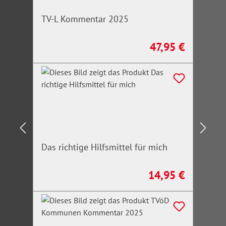
TV-L Kommentar 2025
47,95 €
Regulärer Preis:
Das richtige Hilfsmittel für mich
14,95 €
Regulärer Preis: