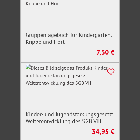
Gruppentagebuch für Kindergarten,
Krippe und Hort
7,30 €
Regulärer Preis:
Kinder- und Jugendstärkungsgesetz:
Weiterentwicklung des SGB VIII
34,95 €
Regulärer Preis: