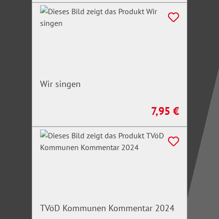
Wir singen
7,95 €
Regulärer Preis:
TVöD Kommunen Kommentar 2024