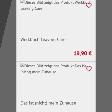
Werkbuch Leaving Care
19,90 €
Regulärer Preis:
Das ist (nicht) mein Zuhause