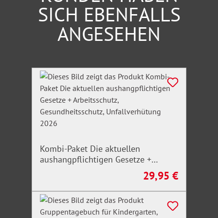
SICH EBENFALLS
ANGESEHEN
Produktgalerie überspringen
Kombi-Paket Die aktuellen
aushangpflichtigen Gesetze +
Arbeitsschutz, Gesundheitsschutz,
29,95 €
Regulärer Preis:
Unfallverhütung 2026