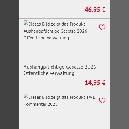
46,95 €
Regulärer Preis:
Aushangpflichtige Gesetze 2026
Öffentliche Verwaltung
14,95 €
Regulärer Preis: