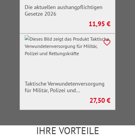
Die aktuellen aushangpflichtigen
Gesetze 2026
11,95 €
Regulärer Preis:
Taktische Verwundetenversorgung
für Militär, Polizei und
Rettungskräfte
27,50 €
Regulärer Preis:
IHRE VORTEILE