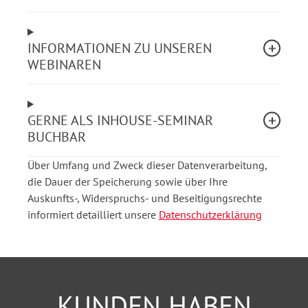
Allgemeinverfügung in elektronischer Form
Beweislast der Behörde für Zugang und
Zeitpunkt; Umgang mit Zustellungszweifeln
INFORMATIONEN ZU UNSEREN
Grenzen des elektronischen Verwaltungsaktes
WEBINAREN
Fehlerfolgen
Schnittstellen zu § 3a VwVfG, De-Mail und
begleitenden E-Government-Vorschriften
Datenschutz- und
GERNE ALS INHOUSE-SEMINAR
Informationssicherheitsanforderungen bei
BUCHBAR
automatisierten Verfahren (im Überblick)
Über Umfang und Zweck dieser Datenverarbeitung,
die Dauer der Speicherung sowie über Ihre
Das Webinar richtet sich an
Auskunfts-, Widerspruchs- und Beseitigungsrechte
informiert detailliert unsere
Datenschutzerklärung
Beschäftigte und Führungskräfte in Fach- und
Querschnittsämtern, E-Government- und IT-
Koordinatorinnen und -Koordinatoren.
Achtung: Begrenzte Teilnehmerzahl!
KUNDEN HABEN