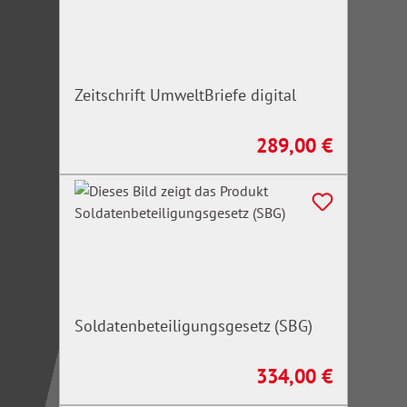
Zeitschrift UmweltBriefe digital
289,00 €
Regulärer Preis:
Soldatenbeteiligungsgesetz (SBG)
334,00 €
Regulärer Preis: