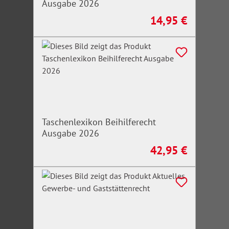
Ausgabe 2026
14,95 €
Regulärer Preis:
Taschenlexikon Beihilferecht
Ausgabe 2026
42,95 €
Regulärer Preis: