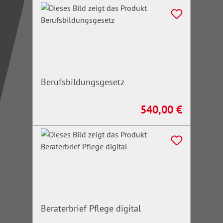
Berufsbildungsgesetz
540,00 €
Regulärer Preis:
Beraterbrief Pflege digital