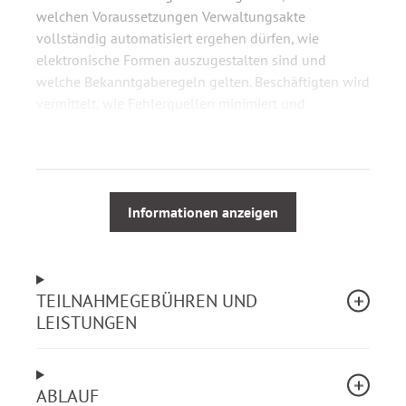
welchen Voraussetzungen Verwaltungsakte
vollständig automatisiert ergehen dürfen, wie
elektronische Formen auszugestalten sind und
welche Bekanntgaberegeln gelten. Beschäftigten wird
vermittelt, wie Fehlerquellen minimiert und
Rechtsschutzrisiken beherrscht werden können.
Aus dem Webinarinhalt
Überblick elektronische Verwaltungsakte nach §
Informationen anzeigen
35 VwVfG und vollautomatische
Verwaltungsakte nach § 35a (Landes)VwVfG
Anwendungsbereiche und Zulässigkeitsfragen
TEILNAHMEGEBÜHREN UND
Rechtliche Anforderungen an
LEISTUNGEN
elektronische/automatische Verwaltungsakte
Bekanntgabe elektronischer Verwaltungsakte
Abruflösung über Portale
Öffentliche Bekanntgabe und
ABLAUF