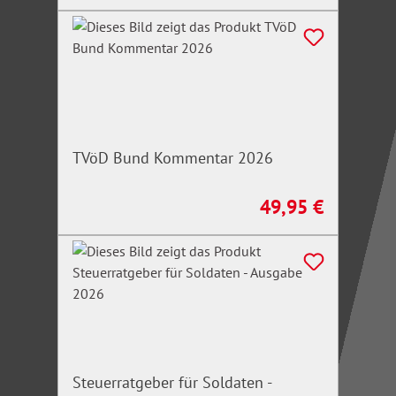
TVöD Bund Kommentar 2026
49,95 €
Regulärer Preis:
Steuerratgeber für Soldaten -