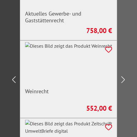
Aktuelles Gewerbe- und
Gaststättenrecht
758,00 €
Regulärer Preis:
Weinrecht
552,00 €
Regulärer Preis: